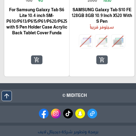
100
40
2000
1650
For Samsung Galaxy Tab S6
SAMSUNG Galaxy Tab S10 FE
Lite 10.4 inch SM-
128GB 8GB 10.9 Inch X520 With
P610/P613/P615/P61/P620/P625
S Pen
سيتوفر قريباً
with S Pen Holder Case Acrylic
Back Tablet Cover Funda
add_shopping_cart
add_shopping_cart
arrow_upward
MIDITECH ©
برمجة وتطوير شركة ديجيتال لايف