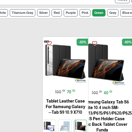
hite
Titanium Gray
Silver
Red
Purple
Pink
Green
Gray
Blue s
-30%
-60%
favorite_border
favorite_border
₪
₪
₪
₪
100
70
100
40
Tablet Leather Case
For Samsung Galaxy Tab S6
For Samsung Galaxy
Lite 10.4 inch SM-
Tab S9 10.9 X710--
P610/P613/P615/P61/P620/P625
with S Pen Holder Case
Acrylic Back Tablet Cover
Funda