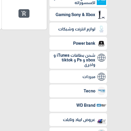
اكسسوراته
add_shopping_cart
Gaming Sony & Xbox
لوازم انترنت وشبكات
Power bank
شحن بطاقات iTunes و
xbox و Ps و tiktok
واخرى
مبردات
Tecno
WD Brand
عروض ايباد وتابلت