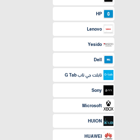
HP
Lenovo
Yesido
Dell
تابلت جي تاب G Tab
Sony
Microsoft
HUION
HUAWEI