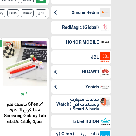
chevron_left
Xiaomi Redmi
الكل
Black
Blue
ky
(RedMagic (Global
HONOR MOBILE
favorite_border
JBL
chevron_left
HUAWEI
chevron_left
Yesido
₪
15
ساعات سمارت
🖊️ SPen حافظة قلم
وسماعات أذن ( Watch
Smart & buds )
سيليكون لأجهزة
Samsung Galaxy Tab
حماية وأناقة لقلمك
Tablet HUION
تابلت جي تاب ( G tab ) و