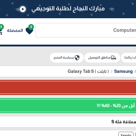
مبارك النجاح لطلبة التوجيهي
play_circle
0
0
g_cart
favorite
المفضلة
security
commute
اء زبائننا
مناطق التوصيل
سياسة المتجر
Samsung
( تابلت ) Galaxy Tab S
% - 40% !!!
ملاقة فئة S
Yesido