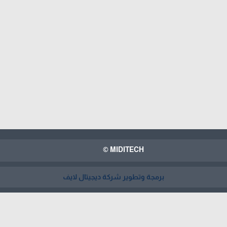
MIDITECH ©
برمجة وتطوير شركة ديجيتال لايف