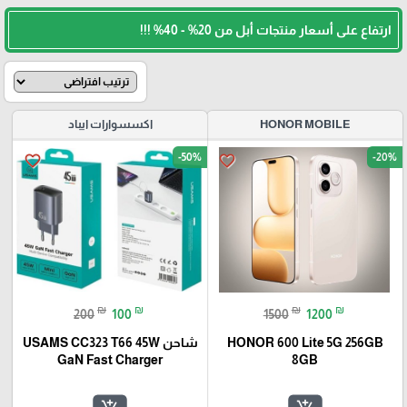
ارتفاع على أسعار منتجات أبل من 20% - 40% !!!
HONOR MOBILE
اكسسوارات ايباد
-50%
-20%
favorite_border
favorite_border
₪
₪
₪
₪
200
100
1500
1200
HONOR 600 Lite 5G 256GB
شاحن USAMS CC323 T66 45W
GaN Fast Charger
8GB