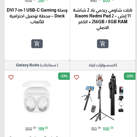
400
250
990
800
تابلت شاومي ريدمي باد 2 شاشة
وصلة DVI 7-in-1 USB-C Gaming
11 إنش – Xiaomi Redmi Pad 2
Dock – محطة توصيل احترافية
256GB / 8GB RAM + الكفر
للألعاب
الاصلي
add_shopping_cart
add_shopping_cart
اكسسوارات ايباد
( سماعات) Galaxy Buds
-33%
-33%
favorite_border
favorite_border
₪
₪
₪
₪
300
199
150
100