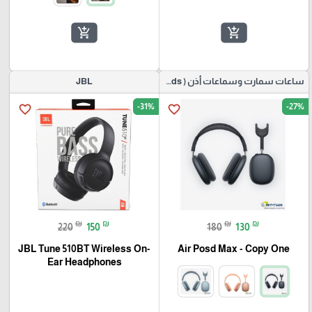
add_shopping_cart
add_shopping_cart
ساعات سمارت وسماعات أذن ( Watch Smart & buds )
JBL
-31%
-27%
favorite_border
favorite_border
₪
₪
₪
₪
220
150
180
130
JBL Tune 510BT Wireless On-
Air Posd Max - Copy One
Ear Headphones