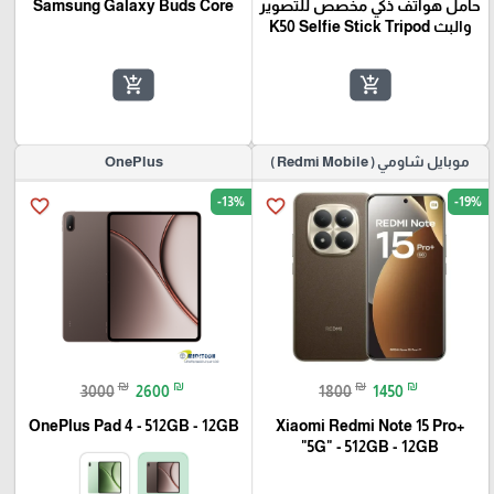
حامل هواتف ذكي مخصص للتصوير
Samsung Galaxy Buds Core
والبث K50 Selfie Stick Tripod
add_shopping_cart
add_shopping_cart
موبايل شاومي ( Redmi Mobile )
OnePlus
-13%
-19%
favorite_border
favorite_border
₪
₪
₪
₪
3000
2600
1800
1450
OnePlus Pad 4 - 512GB - 12GB
Xiaomi Redmi Note 15 Pro+
"5G" - 512GB - 12GB