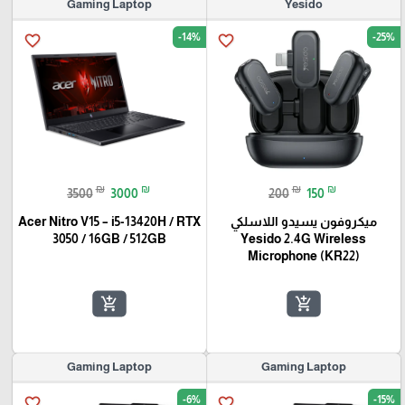
Gaming Laptop
Yesido
-14%
-25%
favorite_border
favorite_border
₪
₪
₪
₪
3500
3000
200
150
ميكروفون يسيدو اللاسلكي
Acer Nitro V15 – i5-13420H / RTX
3050 / 16GB / 512GB
Yesido 2.4G Wireless
Microphone (KR22)
add_shopping_cart
add_shopping_cart
Gaming Laptop
Gaming Laptop
-6%
-15%
favorite_border
favorite_border