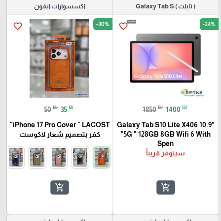
( تابلت ) Galaxy Tab S
اكسسوارات ايفون
-30%
-24%
favorite_border
favorite_border
₪
₪
₪
₪
50
35
1850
1400
🎓
iPhone 17 Pro Cover " LACOST"
Galaxy Tab S10 Lite X406 10.9”
"5G " 128GB 8GB Wifi 6 With
كفر بتصميم شعار لاكوست
Spen
سيتوفر قريباً
add_shopping_cart
add_shopping_cart