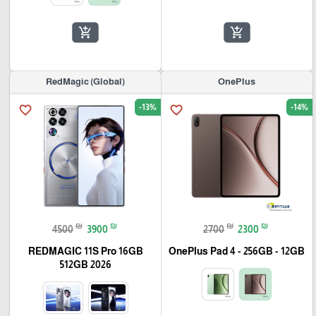
add_shopping_cart
add_shopping_cart
(RedMagic (Global
OnePlus
-13%
-14%
favorite_border
favorite_border
₪
₪
₪
₪
4500
3900
2700
2300
REDMAGIC 11S Pro 16GB
OnePlus Pad 4 - 256GB - 12GB
512GB 2026