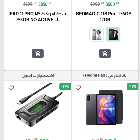
₪
₪
₪
₪
4500
3850
4000
3500
REDMAGIC 11S Pro - 256GB -
نسخة امريكية IPAD 11 PRO M5
256GB NO ACTIVE LL
12GB
add_shopping_cart
add_shopping_cart
باد شاومي ( Redmi Pad )
اكسسوارات ايفون
-37%
-19%
favorite_border
favorite_border
₪
₪
₪
₪