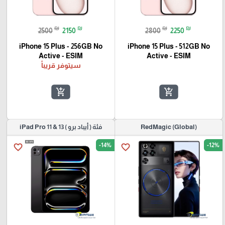
₪
₪
₪
₪
2500
2150
2800
2250
iPhone 15 Plus - 256GB No
iPhone 15 Plus - 512GB No
Active - ESIM
Active - ESIM
سيتوفر قريباً
add_shopping_cart
add_shopping_cart
(RedMagic (Global
فئة ( أيباد برو ) iPad Pro 11 & 13
-14%
-12%
favorite_border
favorite_border