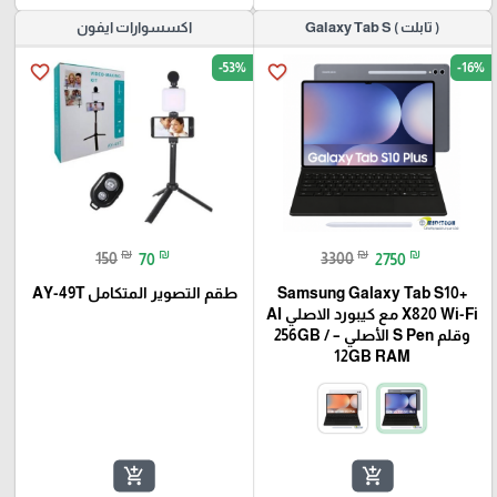
( تابلت ) Galaxy Tab S
اكسسوارات ايفون
-53%
-16%
favorite_border
favorite_border
₪
₪
₪
₪
150
70
3300
2750
Samsung Galaxy Tab S10+
طقم التصوير المتكامل AY-49T
X820 Wi-Fi مع كيبورد الاصلي AI
وقلم S Pen الأصلي – 256GB /
12GB RAM
add_shopping_cart
add_shopping_cart