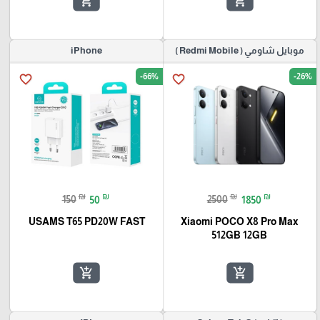
add_shopping_cart
add_shopping_cart
موبايل شاومي ( Redmi Mobile )
iPhone
-66%
-26%
favorite_border
favorite_border
₪
₪
₪
₪
150
50
2500
1850
USAMS T65 PD20W FAST
Xiaomi POCO X8 Pro Max
512GB 12GB
add_shopping_cart
add_shopping_cart