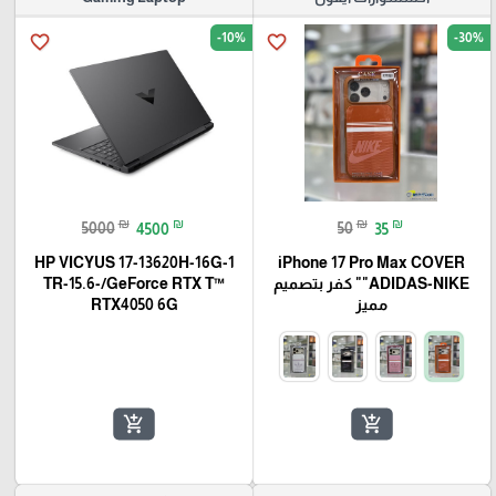
-10%
-30%
favorite_border
favorite_border
₪
₪
₪
₪
5000
4500
50
35
HP VICYUS 17-13620H-16G-1
iPhone 17 Pro Max COVER
"ADIDAS-NIKE" كفر بتصميم
TR-15.6-/GeForce RTX T™
مميز
RTX4050 6G
add_shopping_cart
add_shopping_cart