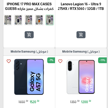
IPHONE 17 PRO MAX CASES
Lenovo Legion 16 – Ultra 9
275HX / RTX 5060 / 32GB / 1TB
كفرات بشكل مميز ماركه GUESS
add_shopping_cart
add_shopping_cart
( موبايل ) Mobile Samsung
( موبايل ) Mobile Samsung
-7%
-11%
favorite_border
favorite_border
₪
₪
₪
₪
1650
1520
1350
1200