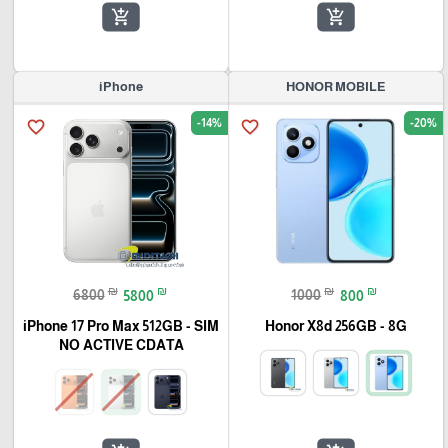
add_shopping_cart
add_shopping_cart
iPhone
HONOR MOBILE
-14%
-20%
favorite_border
favorite_border
₪
₪
₪
₪
6800
5800
1000
800
iPhone 17 Pro Max 512GB - SIM
Honor X8d 256GB - 8G
NO ACTIVE CDATA