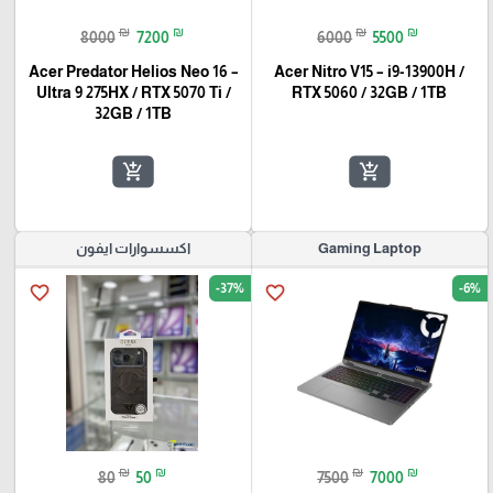
₪
₪
₪
₪
8000
7200
6000
5500
Acer Predator Helios Neo 16 –
Acer Nitro V15 – i9-13900H /
Ultra 9 275HX / RTX 5070 Ti /
RTX 5060 / 32GB / 1TB
32GB / 1TB
add_shopping_cart
add_shopping_cart
Gaming Laptop
اكسسوارات ايفون
-37%
-6%
favorite_border
favorite_border
₪
₪
₪
₪
80
50
7500
7000