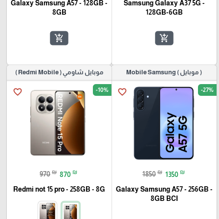
Galaxy Samsung A57 - 128GB -
Samsung Galaxy A37 5G -
8GB
128GB-6GB
add_shopping_cart
add_shopping_cart
( موبايل ) Mobile Samsung
موبايل شاومي ( Redmi Mobile )
-10%
-27%
favorite_border
favorite_border
₪
₪
₪
₪
970
870
1850
1350
Redmi not 15 pro - 258GB - 8G
Galaxy Samsung A57 - 256GB -
8GB BCI