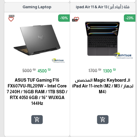
فئة ( أيباد أير ) ipad Air 11 & Air 13
Gaming Laptop
-10%
-23%
favorite_border
favorite_border
₪
₪
₪
₪
5000
4500
1700
1300
الـ Magic Keyboard المخصص
ASUS TUF Gaming F16
لجهاز iPad Air 11-inch (M2 / M3 /
FX607VU-RL209W – Intel Core
7 240H / 16GB RAM / 1TB SSD /
M4)
RTX 4050 6GB / 16” WUXGA
144Hz
add_shopping_cart
add_shopping_cart