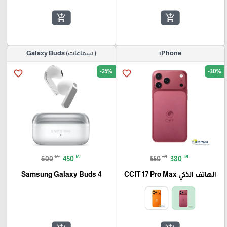
add_shopping_cart
add_shopping_cart
iPhone
( سماعات) Galaxy Buds
-25%
-30%
favorite_border
favorite_border
₪
₪
₪
₪
600
450
550
380
الهاتف الذكي CCIT 17 Pro Max
Samsung Galaxy Buds 4