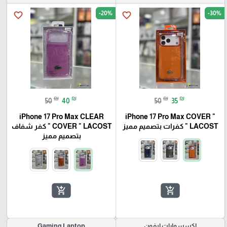
-20%
-30%
favorite_border
favorite_border
₪
₪
₪
₪
50
40
50
35
iPhone 17 Pro Max CLEAR
iPhone 17 Pro Max COVER "
LACOST " كفرات بتصميم مميز
COVER " LACOST " كفر شفاف
بتصميم مميز
add_shopping_cart
add_shopping_cart
اكسسوارات ايفون
Gaming Laptop