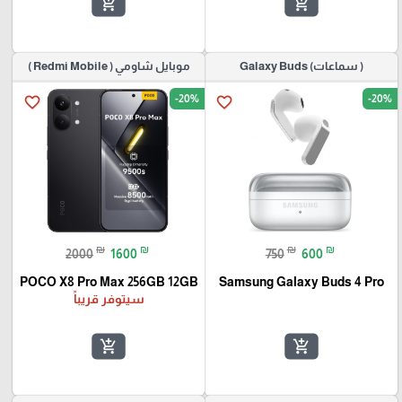
add_shopping_cart
add_shopping_cart
( سماعات) Galaxy Buds
موبايل شاومي ( Redmi Mobile )
-20%
-20%
favorite_border
favorite_border
₪
₪
₪
₪
2000
1600
750
600
POCO X8 Pro Max 256GB 12GB
Samsung Galaxy Buds 4 Pro
سيتوفر قريباً
add_shopping_cart
add_shopping_cart