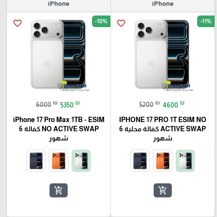
iPhone
iPhone
-10%
-11%
favorite_border
favorite_border
₪
₪
₪
₪
6000
5350
5200
4600
iPhone 17 Pro Max 1TB - ESIM
IPHONE 17 PRO 1T ESIM NO
ACTIVE SWAP كفالة محلية 6
NO ACTIVE SWAP كفالة 6
شهور
شهور
add_shopping_cart
add_shopping_cart