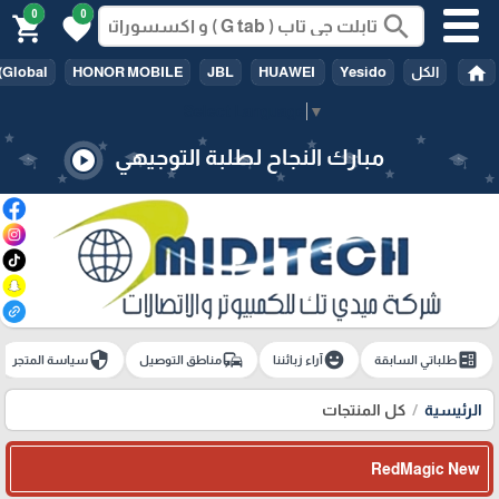
0
0
search
shopping_cart
favorite
home
الكل
Yesido
HUAWEI
JBL
HONOR MOBILE
(Global
Select Language
▼
مبارك النجاح لطلبة التوجيهي
play_circle
security
commute
emoji_emotions
ballot
طلباتي السابقة
آراء زبائننا
مناطق التوصيل
سياسة المتجر
الرئيسية
كل المنتجات
RedMagic New