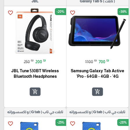
( تابلت ) Galaxy Tab S
JBL
-20%
-36%
favorite_border
favorite_border
₪
₪
₪
₪
250
200
1100
700
JBL Tune 530BT Wireless
Samsung Galaxy Tab Active
Bluetooth Headphones
Pro - 64GB - 4GB - '4G'
add_shopping_cart
add_shopping_cart
تابلت جي تاب ( G tab ) و اكسسوراته
تابلت جي تاب ( G tab ) و اكسسوراته
-25%
-28%
favorite_border
favorite_border