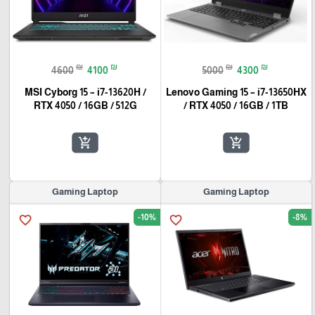
₪
₪
₪
₪
4600
4100
5000
4300
MSI Cyborg 15 – i7-13620H /
Lenovo Gaming 15 – i7-13650HX
RTX 4050 / 16GB / 512G
/ RTX 4050 / 16GB / 1TB
add_shopping_cart
add_shopping_cart
Gaming Laptop
Gaming Laptop
-10%
-8%
favorite_border
favorite_border