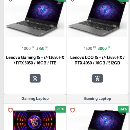
₪
₪
₪
₪
4000
3750
4500
3800
Lenovo Gaming 15 – i7-13650HX
Lenovo LOQ 15 – i7-12650HX /
/ RTX 3050 / 16GB / 1TB
RTX 4050 / 16GB / 512GB
add_shopping_cart
add_shopping_cart
Gaming Laptop
Gaming Laptop
-10%
-14%
favorite_border
favorite_border