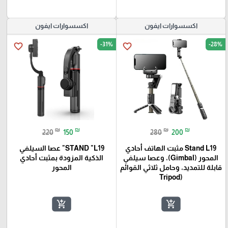
اكسسوارات ايفون
اكسسوارات ايفون
-31%
-28%
favorite_border
favorite_border
₪
₪
₪
₪
220
150
280
200
Stand L19 مثبت الهاتف أحادي
STAND "L19" عصا السيلفي
المحور (Gimbal)، وعصا سيلفي
الذكية المزودة بمثبت أحادي
قابلة للتمديد، وحامل ثلاثي القوائم
المحور
(Tripod
add_shopping_cart
add_shopping_cart