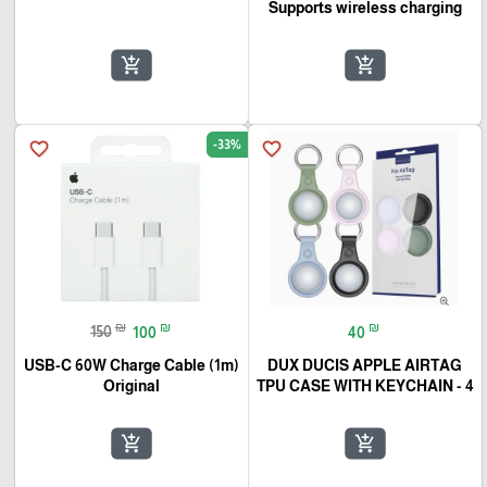
Supports wireless charging
add_shopping_cart
add_shopping_cart
-33%
favorite_border
favorite_border
₪
₪
₪
150
100
40
USB-C 60W Charge Cable (1m)
DUX DUCIS APPLE AIRTAG
Original
TPU CASE WITH KEYCHAIN - 4
add_shopping_cart
add_shopping_cart