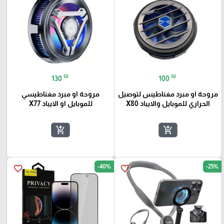
₪
₪
130
100
مروحة او مبرد مغناطيس لتوصيل
مروحة او مبرد مغناطيسي
الحراري للموبايل والايباد X80
للموبايل او الايباد X77
add_shopping_cart
add_shopping_cart
-40%
-25%
favorite_border
favorite_border