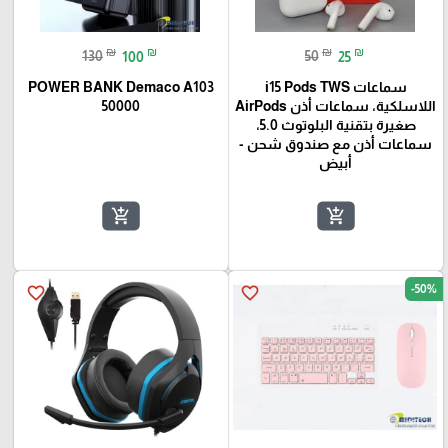
₪
₪
₪
₪
130
100
50
25
سماعات i15 Pods TWS
POWER BANK Demaco A103
اللاسلكية، سماعات أذن AirPods
50000
صغيرة بتقنية البلوتوث 5.0،
سماعات أذن مع صندوق شحن -
أبيض
add_shopping_cart
add_shopping_cart
-50%
favorite_border
favorite_border