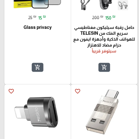
₪
₪
₪
₪
25
15
200
150
حامل رقبة سيليكون مغناطيسي
Glass privacy
سريع الفك من TELESIN
للهواتف الذكية وأجهزة ايفون مع
حزام مضاد للاهتزاز
سيتوفر قريباً
add_shopping_cart
add_shopping_cart
favorite_border
favorite_border