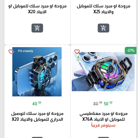
مروحة او مبرد سلك للموبايل
مروحة او مبرد سلك للموبايل او
والايباد X25
الايباد X20
add_shopping_cart
add_shopping_cart
-37%
favorite_border
favorite_border
🎓
₪
₪
₪
40
80
50
مروحة او مبرد مغناطيسي
مروحة او مبرد سلك لتوصيل
للموبايل او الايباد X76A
الحراري للموبايل والايباد X20
سيتوفر قريباً