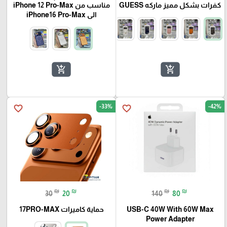
كفرات بشكل مميز ماركه GUESS
مناسب من iPhone 12 Pro-Max
الى iPhone16 Pro-Max
add_shopping_cart
add_shopping_cart
-33%
-42%
favorite_border
favorite_border
₪
₪
₪
₪
30
20
140
80
USB-C 40W With 60W Max
حماية كاميرات 17PRO-MAX
Power Adapter