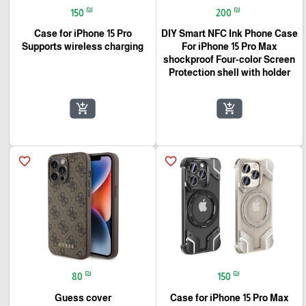
₪
₪
150
200
Case for iPhone 15 Pro
DIY Smart NFC Ink Phone Case
Supports wireless charging
For iPhone 15 Pro Max
shockproof Four-color Screen
Protection shell with holder
add_shopping_cart
add_shopping_cart
favorite_border
favorite_border
₪
₪
80
150
Guess cover
Case for iPhone 15 Pro Max