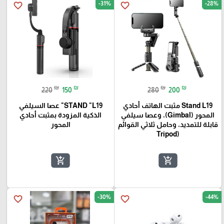
-31%
-28%
favorite_border
favorite_border
₪
₪
₪
₪
220
150
280
200
Stand L19 مثبت الهاتف أحادي
STAND "L19" عصا السيلفي
المحور (Gimbal)، وعصا سيلفي
الذكية المزودة بمثبت أحادي
قابلة للتمديد، وحامل ثلاثي القوائم
المحور
(Tripod
add_shopping_cart
add_shopping_cart
-30%
-44%
favorite_border
favorite_border