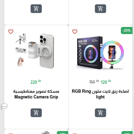
add_shopping_cart
add_shopping_cart
-20%
favorite_border
favorite_border
₪
₪
₪
220
150
120
اضاءة رنق لايت ملون RGB Ring
مسكة تصوير مغناطيسية
Magnetic Camera Grip
light
add_shopping_cart
add_shopping_cart