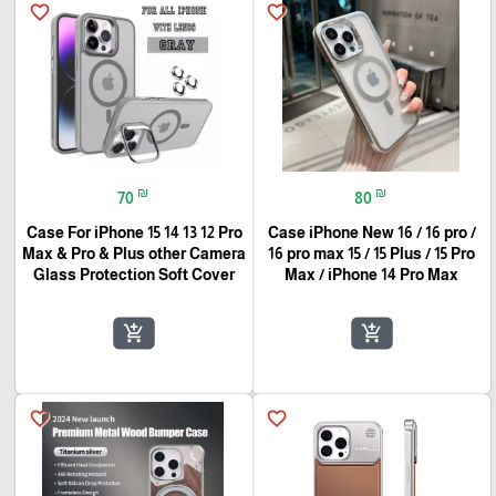
favorite_border
favorite_border
₪
₪
70
80
Case For iPhone 15 14 13 12 Pro
Case iPhone New 16 / 16 pro /
Max & Pro & Plus other Camera
16 pro max 15 / 15 Plus / 15 Pro
Glass Protection Soft Cover
Max / iPhone 14 Pro Max
add_shopping_cart
add_shopping_cart
favorite_border
favorite_border