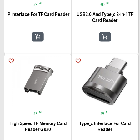
₪
₪
25
30
IP Interface For TF Card Reader
USB2.0 And Type_c 2-in-1 TF
Card Reader
add_shopping_cart
add_shopping_cart
favorite_border
favorite_border
₪
₪
25
25
High Speed TF Memory Card
Type_c Interface For Card
Reader Gs20
Reader