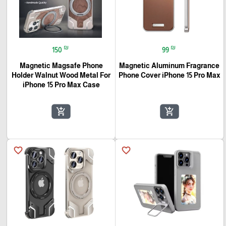
₪
₪
150
99
Magnetic Magsafe Phone
Magnetic Aluminum Fragrance
Holder Walnut Wood Metal For
Phone Cover iPhone 15 Pro Max
iPhone 15 Pro Max Case
add_shopping_cart
add_shopping_cart
favorite_border
favorite_border