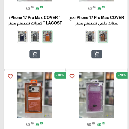
₪
₪
₪
₪
50
35
50
35
iPhone 17 Pro Max COVER مع
iPhone 17 Pro Max COVER "
ستاند خلفي بتصميم مميز
LACOST " كفرات بتصميم مميز
add_shopping_cart
add_shopping_cart
-30%
-20%
favorite_border
favorite_border
₪
₪
₪
₪
50
35
50
40