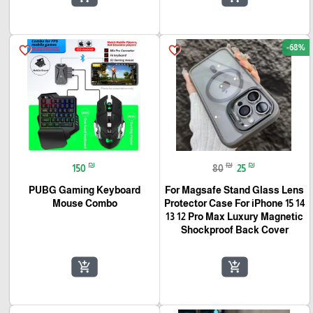
-68%
favorite_border
favorite_border
₪
₪
₪
150
80
25
PUBG Gaming Keyboard
For Magsafe Stand Glass Lens
Mouse Combo
Protector Case For iPhone 15 14
13 12 Pro Max Luxury Magnetic
Shockproof Back Cover
add_shopping_cart
add_shopping_cart