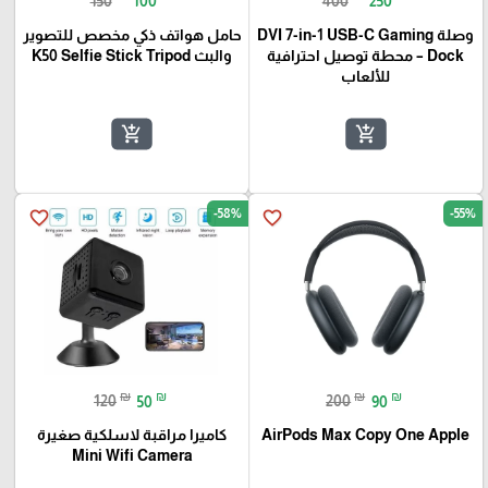
150
100
400
250
وصلة DVI 7-in-1 USB-C Gaming
حامل هواتف ذكي مخصص للتصوير
Dock – محطة توصيل احترافية
والبث K50 Selfie Stick Tripod
للألعاب
add_shopping_cart
add_shopping_cart
-58%
-55%
favorite_border
favorite_border
₪
₪
₪
₪
120
50
200
90
AirPods Max Copy One Apple
كاميرا مراقبة لاسلكية صغيرة
Mini Wifi Camera