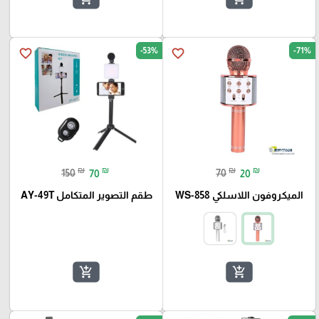
-53%
-71%
favorite_border
favorite_border
₪
₪
₪
₪
150
70
70
20
الميكروفون اللاسلكي WS-858
طقم التصوير المتكامل AY-49T
add_shopping_cart
add_shopping_cart