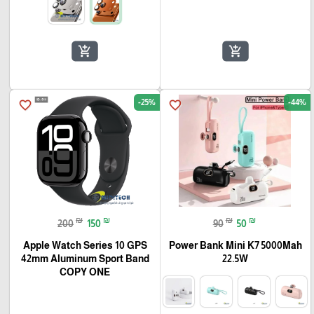
add_shopping_cart
add_shopping_cart
-25%
-44%
favorite_border
favorite_border
₪
₪
₪
₪
200
150
90
50
Apple Watch Series 10 GPS
Power Bank Mini K7 5000Mah
42mm Aluminum Sport Band
22.5W
COPY ONE