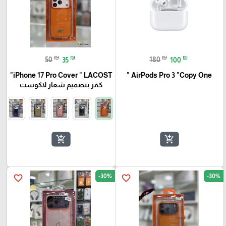
₪
₪
₪
₪
50
35
180
100
iPhone 17 Pro Cover " LACOST"
AirPods Pro 3 "Copy One "
كفر بتصميم شعار لاكوست
add_shopping_cart
add_shopping_cart
-30%
-30%
favorite_border
favorite_border