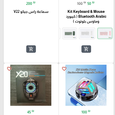
₪
₪
₪
200
100
50
Kit Keyboard & Mouse
سماعة راس جيكو V22
Bluetooth Arabic ( كيبورد
وماوس بلوتوث )
add_shopping_cart
add_shopping_cart
favorite_border
favorite_border
₪
₪
45
100