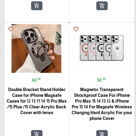
add_shopping_cart
add_shopping_cart
favorite_border
favorite_border
₪
₪
60
50
Double Bracket Stand Holder
Magnetic Transparent
Case for iPhone Magsafe
Shockproof Case For iPhone
Cases for 12 13 11 14 15 Pro Max
Pro Max 15 14 13 12 & iPhone
/15 Plus /15 Clear Acrylic Back
Pro 15 14 For Magsafe Wireless
Cover with lenss
Charging Hard Acrylic For your
phone Cover
add_shopping_cart
add_shopping_cart