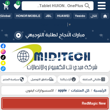
0
0
search
shopping_cart
favorite
home
الكل
Yesido
HUAWEI
JBL
HONOR MOBILE
(Global
Select Language
▼
مبارك النجاح لطلبة التوجيهي
play_circle
security
commute
emoji_emotions
ballot
طلباتي السابقة
آراء زبائننا
مناطق التوصيل
سياسة المتجر
الرئيسية
كل المنتجات
apple
اكسسوارات ايفون
RedMagic New