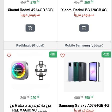
₪
₪
₪
₪
350
270
450
360
Xiaomi Redmi A5 64GB 3GB
Xiaomi Redmi 15C 128GB 4G
سيتوفر قريباً
سيتوفر قريباً
add_shopping_cart
add_shopping_cart
( موبايل ) Mobile Samsung
(RedMagic (Global
-8%
-12%
favorite_border
favorite_border
₪
₪
₪
₪
240
220
400
350
Samsung Galaxy A07 64GB 4G
مروحة تبريد ريد ماجيك 6 برو
سيتوفر قريباً
الجديده REDMAGIC VC