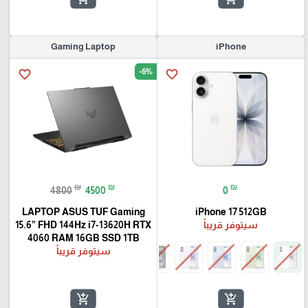
Gaming Laptop
iPhone
-6%
favorite_border
favorite_border
₪
₪
₪
4800
4500
0
LAPTOP ASUS TUF Gaming
iPhone 17 512GB
سيتوفر قريباً
15.6” FHD 144Hz i7-13620H RTX
4060 RAM 16GB SSD 1TB
سيتوفر قريباً
add_shopping_cart
add_shopping_cart