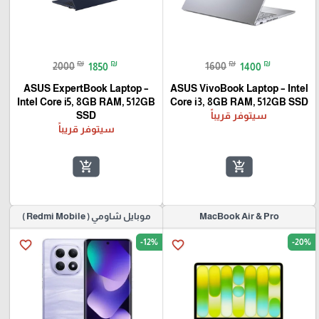
₪
₪
₪
₪
2000
1850
1600
1400
ASUS ExpertBook Laptop –
ASUS VivoBook Laptop – Intel
Intel Core i5, 8GB RAM, 512GB
Core i3, 8GB RAM, 512GB SSD
سيتوفر قريباً
SSD
سيتوفر قريباً
add_shopping_cart
add_shopping_cart
MacBook Air & Pro
موبايل شاومي ( Redmi Mobile )
-12%
-20%
favorite_border
favorite_border