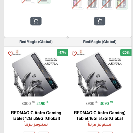
add_shopping_cart
add_shopping_cart
(RedMagic (Global
(RedMagic (Global
-17%
-20%
favorite_border
favorite_border
₪
₪
₪
₪
3000
2490
3900
3090
REDMAGIC Astra Gaming
(REDMAGIC Astra Gaming
Tablet 12G+256G (Global)
Tablet 16G+512G (Global
سيتوفر قريباً
سيتوفر قريباً