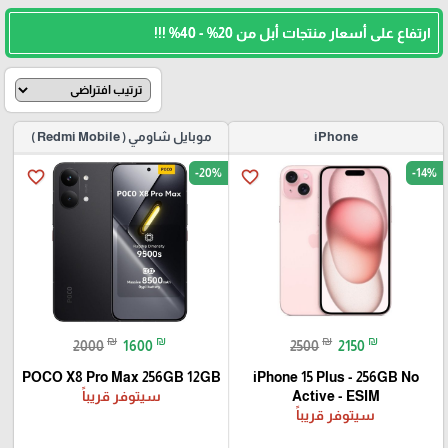
ارتفاع على أسعار منتجات أبل من 20% - 40% !!!
iPhone
موبايل شاومي ( Redmi Mobile )
-20%
-14%
favorite_border
favorite_border
₪
₪
₪
₪
2000
1600
2500
2150
POCO X8 Pro Max 256GB 12GB
iPhone 15 Plus - 256GB No
Active - ESIM
سيتوفر قريباً
سيتوفر قريباً