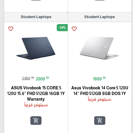
Student Laptops
Student Laptops
-14%
favorite_border
favorite_border
₪
₪
₪
2350
2000
1800
‏Asus Vivobook 14 Core 5 120U
ASUS Vivobook 15 CORE 5
120U 15.6" FHD 512GB 16GB 1Y
14" FHD 512GB 8GB DOS 1Y
سيتوفر قريباً
Warranty
سيتوفر قريباً
add_shopping_cart
add_shopping_cart