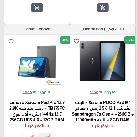
add_shopping_cart
add_shopping_cart
باد شاومي ( Redmi Pad )
Tablet Lenovo
-6%
-17%
favorite_border
favorite_border
₪
₪
₪
₪
1600
1500
1200
990
Xiaomi POCO Pad M1 – تابلت
Lenovo Xiaoxin Pad Pro 12.7
بشاشة 2.5K 12.1 إنش + معالج
TB375FC – تابلت بشاشة 2.9K
Snapdragon 7s Gen 4 + 256GB +
144Hz 12.7 إنش + أداء قوي
8GB RAM بطارية 12000mAh
256GB UFS 4.0 + 12GB RAM
سيتوفر قريباً
سيتوفر قريباً