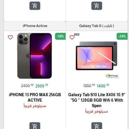
add_shopping_cart
add_shopping_cart
( تابلت ) Galaxy Tab S
iPhone Active
-16%
-24%
favorite_border
favorite_border
₪
₪
₪
₪
2400
2000
1850
1400
iPHONE 13 PRO MAX 256GB
Galaxy Tab S10 Lite X406 10.9”
ACTIVE
"5G " 128GB 8GB Wifi 6 With
Spen
سيتوفر قريباً
سيتوفر قريباً
add_shopping_cart
add_shopping_cart