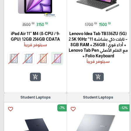
₪
₪
₪
₪
3500
3150
1700
1500
iPad Air 11" M4 (8-CPU / 9-
Lenovo Idea Tab TB336ZU (5G)
– تابلت ذكي بشاشة 11” 2.5K 90Hz
GPU) 12GB 256GB CDATA
+ أداء قوي | 8GB RAM + 256GB
سيتوفر قريباً
مع القلم الأصلي Lenovo Tab Pen
+ Folio Keyboard
سيتوفر قريباً
add_shopping_cart
add_shopping_cart
Student Laptops
Student Laptops
-7%
-12%
favorite_border
favorite_border