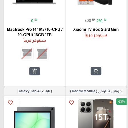
₪
₪
₪
0
300
250
MacBook Pro 14" M5 (10-CPU /
Xiaomi TV Box S 3rd Gen
سيتوفر قريباً
10-GPU) 16GB 1TB
سيتوفر قريباً
add_shopping_cart
add_shopping_cart
موبايل شاومي ( Redmi Mobile )
( تابلت ) Galaxy Tab A
-25%
favorite_border
favorite_border