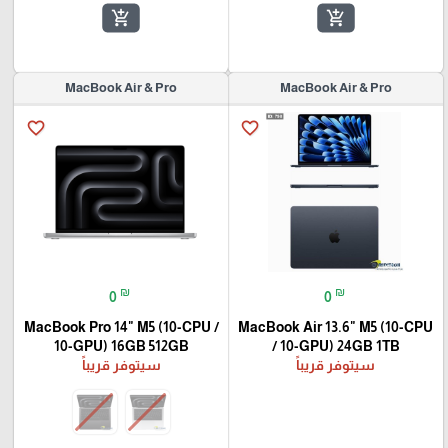
add_shopping_cart
add_shopping_cart
MacBook Air & Pro
MacBook Air & Pro
favorite_border
favorite_border
₪
₪
0
0
MacBook Pro 14" M5 (10-CPU /
MacBook Air 13.6" M5 (10-CPU
10-GPU) 16GB 512GB
/ 10-GPU) 24GB 1TB
سيتوفر قريباً
سيتوفر قريباً