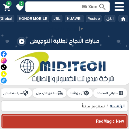
0
0
search
shopping_cart
favorite
home
الكل
Yesido
HUAWEI
JBL
HONOR MOBILE
(Global
Select Language
▼
مبارك النجاح لطلبة التوجيهي
play_circle
security
commute
emoji_emotions
ballot
طلباتي السابقة
آراء زبائننا
مناطق التوصيل
سياسة المتجر
الرئيسية
سيتوفر قريباً
RedMagic New