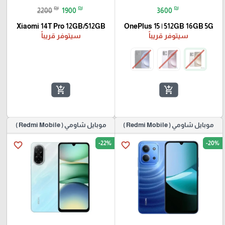
₪
₪
₪
2200
1900
3600
Xiaomi 14T Pro 12GB/512GB
OnePlus 15 | 512GB 16GB 5G
سيتوفر قريباً
سيتوفر قريباً
add_shopping_cart
add_shopping_cart
موبايل شاومي ( Redmi Mobile )
موبايل شاومي ( Redmi Mobile )
-22%
-20%
favorite_border
favorite_border
🎓