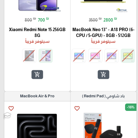
₪
₪
₪
₪
800
700
3500
2800
Xiaomi Redmi Note 15 256GB
MacBook Neo 13" - A18 PRO (6-
8G
CPU / 5-GPU) - 8GB - 512GB
سيتوفر قريباً
سيتوفر قريباً
add_shopping_cart
add_shopping_cart
باد شاومي ( Redmi Pad )
MacBook Air & Pro
-16%
favorite_border
favorite_border