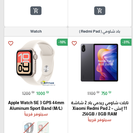
add_shopping_cart
add_shopping_cart
باد شاومي ( Redmi Pad )
Watch
-16%
-31%
favorite_border
favorite_border
₪
₪
₪
₪
1200
1000
1100
750
تابلت شاومي ريدمي باد 2 شاشة
Apple Watch SE 3 GPS 44mm
11 إنش – Xiaomi Redmi Pad 2
Aluminum Sport Band (M/L)
256GB / 8GB RAM
سيتوفر قريباً
سيتوفر قريباً