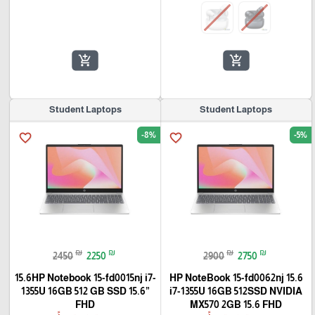
add_shopping_cart
add_shopping_cart
Student Laptops
Student Laptops
-8%
-5%
favorite_border
favorite_border
₪
₪
₪
₪
2450
2250
2900
2750
15.6HP Notebook 15-fd0015nj i7-
HP NoteBook 15-fd0062nj 15.6
1355U 16GB 512 GB SSD 15.6”
i7-1355U 16GB 512SSD NVIDIA
FHD
MX570 2GB 15.6 FHD