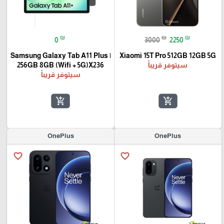
₪
₪
₪
0
3000
2250
Samsung Galaxy Tab A11 Plus |
Xiaomi 15T Pro 512GB 12GB 5G
سيتوفر قريباً
256GB 8GB (Wifi + 5G)X236
سيتوفر قريباً
add_shopping_cart
add_shopping_cart
OnePlus
OnePlus
favorite_border
favorite_border