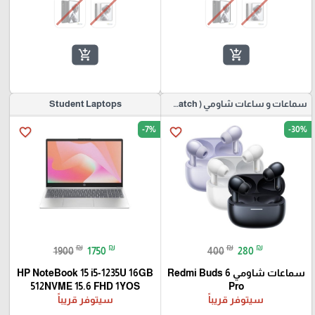
add_shopping_cart
add_shopping_cart
سماعات و ساعات شاومي ( Redmi Buds & Watch )
Student Laptops
-7%
-30%
favorite_border
favorite_border
₪
₪
₪
₪
1900
1750
400
280
سماعات شاومي Redmi Buds 6
HP NoteBook 15 i5-1235U 16GB
512NVME 15.6 FHD 1YOS
Pro
سيتوفر قريباً
سيتوفر قريباً