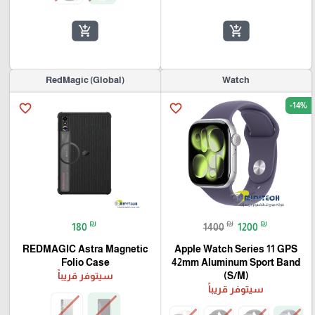
add_shopping_cart
add_shopping_cart
(RedMagic (Global
Watch
-14%
favorite_border
favorite_border
₪
₪
₪
180
1400
1200
REDMAGIC Astra Magnetic
Apple Watch Series 11 GPS
Folio Case
42mm Aluminum Sport Band
(S/M)
سيتوفر قريباً
سيتوفر قريباً