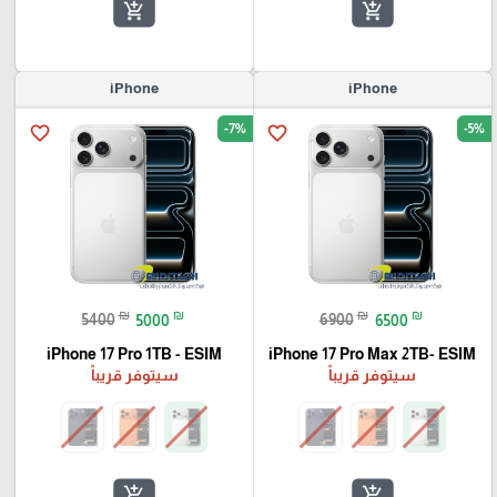
add_shopping_cart
add_shopping_cart
iPhone
iPhone
-7%
-5%
favorite_border
favorite_border
₪
₪
₪
₪
5400
5000
6900
6500
iPhone 17 Pro 1TB - ESIM
iPhone 17 Pro Max 2TB- ESIM
سيتوفر قريباً
سيتوفر قريباً
add_shopping_cart
add_shopping_cart