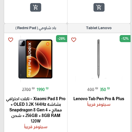
add_shopping_cart
add_shopping_cart
Tablet Lenovo
باد شاومي ( Redmi Pad )
-26%
-12%
favorite_border
favorite_border
₪
₪
₪
₪
2700
1990
400
350
Lenovo Tab Pen Pro & Plus
Xiaomi Pad 8 Pro – تابلت احترافي
سيتوفر قريباً
بشاشة OLED 3.2K 144Hz +
معالج Snapdragon 8 Gen 4 +
256GB + 8GB RAM + شحن
120W
سيتوفر قريباً