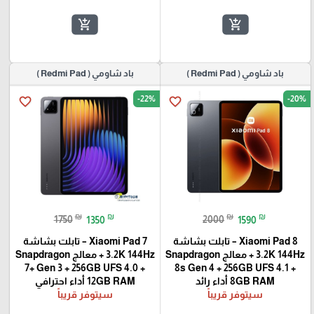
add_shopping_cart
add_shopping_cart
باد شاومي ( Redmi Pad )
باد شاومي ( Redmi Pad )
-22%
-20%
favorite_border
favorite_border
₪
₪
₪
₪
1750
1350
2000
1590
Xiaomi Pad 8 – تابلت بشاشة
Xiaomi Pad 7 – تابلت بشاشة
3.2K 144Hz + معالج Snapdragon
3.2K 144Hz + معالج Snapdragon
7+ Gen 3 + 256GB UFS 4.0 +
8s Gen 4 + 256GB UFS 4.1 +
8GB RAM أداء رائد
12GB RAM أداء احترافي
سيتوفر قريباً
سيتوفر قريباً