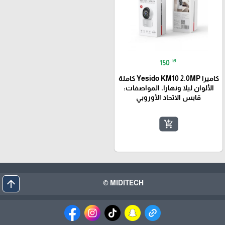
₪
150
كاميرا Yesido KM10 2.0MP كاملة
الألوان ليلا ونهارا، المواصفات:
قابس الاتحاد الأوروبي⁩
add_shopping_cart
arrow_upward
MIDITECH ©