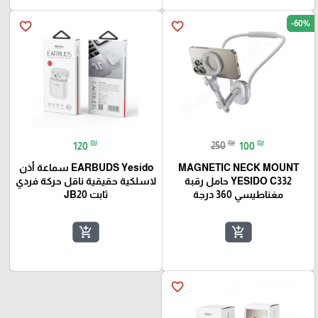
-60%
favorite_border
favorite_border
₪
₪
₪
120
250
100
MAGNETIC NECK MOUNT
Yesido ‏EARBUDS سماعة أذن
YESIDO C332 حامل رقبة
لاسلكية حقيقية ناقل حركة فردي
مغناطيسي 360 درجة
ثابت JB20
add_shopping_cart
add_shopping_cart
favorite_border