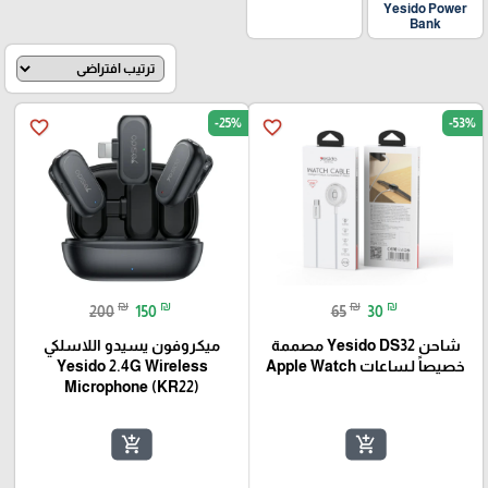
Yesido Power
Bank
-25%
-53%
favorite_border
favorite_border
₪
₪
₪
₪
200
150
65
30
شاحن Yesido DS32 مصممة
ميكروفون يسيدو اللاسلكي
خصيصاً لـساعات Apple Watch
Yesido 2.4G Wireless
Microphone (KR22)
add_shopping_cart
add_shopping_cart