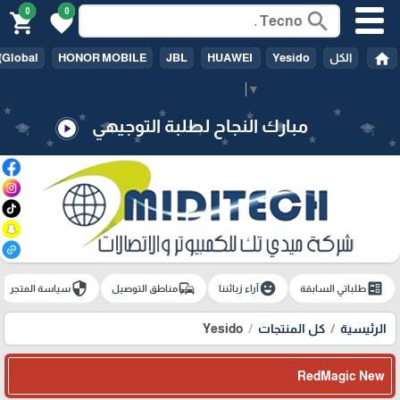
0
0
search
shopping_cart
favorite
home
الكل
Yesido
HUAWEI
JBL
HONOR MOBILE
(Global
Select Language
▼
مبارك النجاح لطلبة التوجيهي
play_circle
security
commute
emoji_emotions
ballot
طلباتي السابقة
آراء زبائننا
مناطق التوصيل
سياسة المتجر
الرئيسية
كل المنتجات
Yesido
RedMagic New