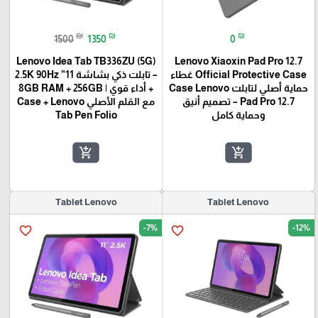
₪
₪
₪
1500
1350
0
Lenovo Idea Tab TB336ZU (5G)
Lenovo Xiaoxin Pad Pro 12.7
Official Protective Case غطاء
– تابلت ذكي بشاشة 11” 2.5K 90Hz
حماية أصلي لتابلت Case Lenovo
+ أداء قوي | 8GB RAM + 256GB
Pad Pro 12.7 – تصميم أنيق
مع القلم الأصلي Case + Lenovo
وحماية كامل
Tab Pen Folio
add_shopping_cart
add_shopping_cart
Tablet Lenovo
Tablet Lenovo
-7%
-12%
favorite_border
favorite_border