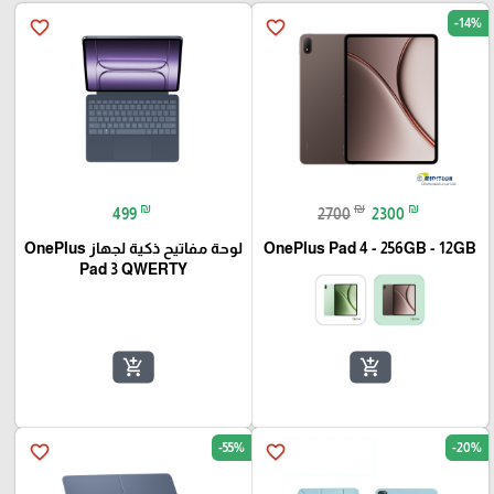
-14%
favorite_border
favorite_border
₪
₪
₪
499
2700
2300
OnePlus Pad 4 - 256GB - 12GB
لوحة مفاتيح ذكية لجهاز OnePlus
Pad 3 QWERTY
🎓
add_shopping_cart
add_shopping_cart
-55%
-20%
favorite_border
favorite_border