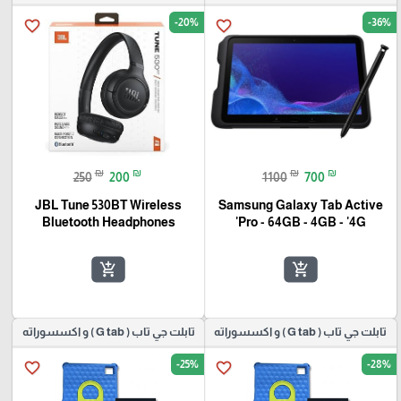
-20%
-36%
favorite_border
favorite_border
₪
₪
₪
₪
250
200
1100
700
JBL Tune 530BT Wireless
Samsung Galaxy Tab Active
Bluetooth Headphones
Pro - 64GB - 4GB - '4G'
add_shopping_cart
add_shopping_cart
تابلت جي تاب ( G tab ) و اكسسوراته
تابلت جي تاب ( G tab ) و اكسسوراته
-25%
-28%
favorite_border
favorite_border