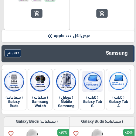
add_shopping_cart
add_shopping_cart
keyboard_double_arrow_left
more_horiz
عرض الكل
apple
Samsung
247 منتج
( تابلت )
( تابلت )
( موبايل )
( ساعات )
( سماعات)
Galaxy
Samsung
Mobile
Galaxy Tab
Galaxy Tab
Buds
Watch
Samsung
S
A
( سماعات) Galaxy Buds
( سماعات) Galaxy Buds
-20%
-25%