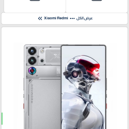
keyboard_double_arrow_left
more_horiz
عرض الكل
Xiaomi Redmi