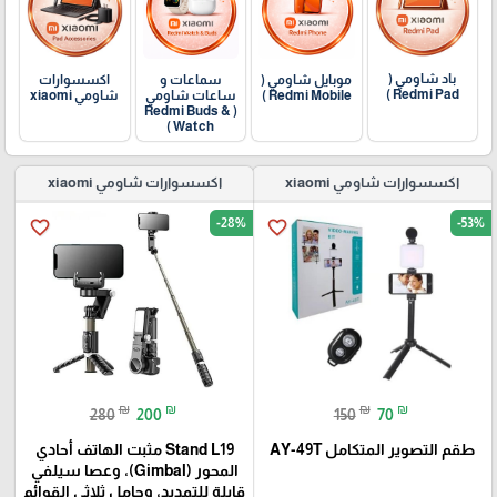
باد شاومي (
اكسسوارات
موبايل شاومي (
سماعات و
Redmi Pad )
شاومي xiaomi
Redmi Mobile )
ساعات شاومي
( Redmi Buds &
Watch )
اكسسوارات شاومي xiaomi
اكسسوارات شاومي xiaomi
-28%
-53%
favorite_border
favorite_border
₪
₪
₪
₪
280
200
150
70
طقم التصوير المتكامل AY-49T
Stand L19 مثبت الهاتف أحادي
المحور (Gimbal)، وعصا سيلفي