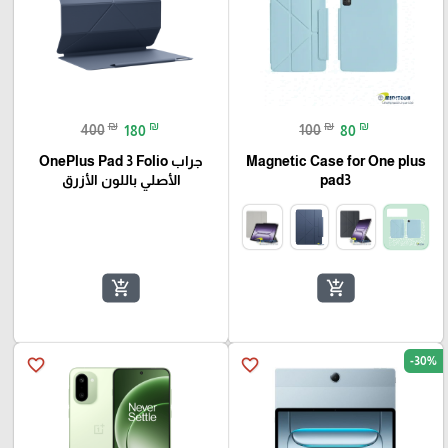
₪
₪
₪
₪
400
180
100
80
Magnetic Case for One plus
جراب OnePlus Pad 3 Folio
pad3
الأصلي باللون الأزرق
add_shopping_cart
add_shopping_cart
-30%
favorite_border
favorite_border