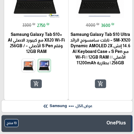
₪
₪
₪
₪
3300
2750
4000
3600
Samsung Galaxy Tab S10+
Samsung Galaxy Tab S10 Ultra
SM-X920 – تابلت سامسونج الرائد
X820 Wi-Fi مع كيبورد الاصلي AI
14.6 إنش Dynamic AMOLED 2X
وقلم S Pen الأصلي – 256GB /
مع AI Keyboard Case + S Pen
12GB RAM
الأصلي | Wi-Fi | 12GB RAM |
256GB | بطارية 11200mAh
add_shopping_cart
add_shopping_cart
keyboard_double_arrow_left
more_horiz
عرض الكل
Samsung
OnePlus
13 منتج