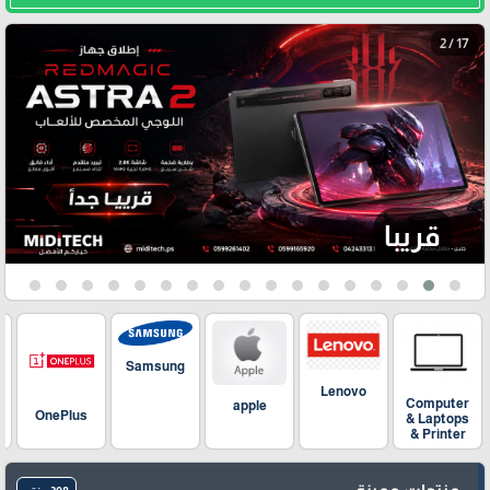
3 / 17
ارتفاع على
40% !!!
Samsung
Lenovo
Computer
apple
OnePlus
& Laptops
& Printer