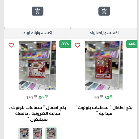
add_shopping_cart
add_shopping_cart
اكسسوارات ايباد
اكسسوارات ايباد
-33%
-44%
favorite_border
favorite_border
₪
₪
₪
₪
120
80
90
50
بكج اطفال " سماعات بلوتوث"
بكج اطفال " سماعات بلوتوث .
ميدالية "
ساعة الكترونية . حافظة
سيليكون "