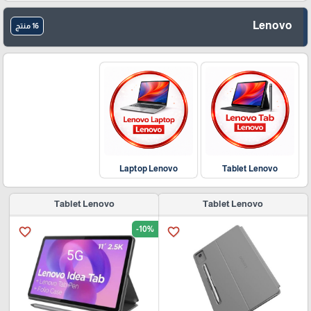
Lenovo
16 منتج
Laptop Lenovo
Tablet Lenovo
Tablet Lenovo
Tablet Lenovo
-10%
favorite_border
favorite_border