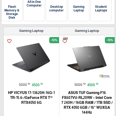
All in One
Computer
Flash
Desktop
Gaming
Student
Memory &
computer
Laptop
Laptops
Storage
Disk
Gaming Laptop
Gaming Laptop
-10%
-10%
favorite_border
favorite_border
₪
₪
₪
₪
5000
4500
5000
4500
HP VICYUS 17-13620H-16G-1
ASUS TUF Gaming F16
TR-15.6-/GeForce RTX T™
FX607VU-RL209W – Intel Core
RTX4050 6G
7 240H / 16GB RAM / 1TB SSD /
RTX 4050 6GB / 16” WUXGA
144Hz