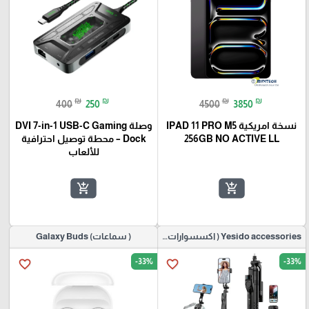
₪
₪
₪
₪
400
250
4500
3850
نسخة امريكية IPAD 11 PRO M5
وصلة DVI 7-in-1 USB-C Gaming
256GB NO ACTIVE LL
Dock – محطة توصيل احترافية
للألعاب
add_shopping_cart
add_shopping_cart
Yesido accessories ( اكسسوارات موبايل)
( سماعات) Galaxy Buds
-33%
-33%
favorite_border
favorite_border