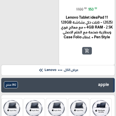
₪
₪
1100
950
Lenovo Tablet ideaPad 11
(2025) – تابلت ذكي بشاشة 128GB
+ 4GB RAM - 2.5K مع معالج قوي
وبطارية ضخمة مع القلم الاصلي
Pen Style + غطاء Case Folio
add_shopping_cart
keyboard_double_arrow_left
more_horiz
عرض الكل
Lenovo
apple
392 منتج