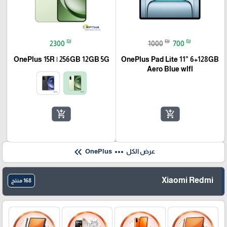
₪
₪
₪
2300
1000
700
OnePlus 15R | 256GB 12GB 5G
OnePlus Pad Lite 11” 6+128GB
Aero Blue wlfl
add_shopping_cart
add_shopping_cart
keyboard_double_arrow_left
more_horiz
عرض الكل
OnePlus
Xiaomi Redmi
168 منتج