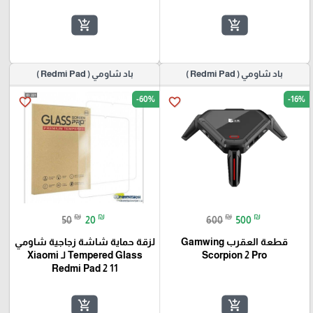
add_shopping_cart
add_shopping_cart
باد شاومي ( Redmi Pad )
باد شاومي ( Redmi Pad )
-60%
-16%
favorite_border
favorite_border
₪
₪
₪
₪
50
20
600
500
قطعة العقرب Gamwing
لزقة حماية شاشة زجاجية شاومي
Scorpion 2 Pro
Tempered Glass لـ Xiaomi
Redmi Pad 2 11
add_shopping_cart
add_shopping_cart