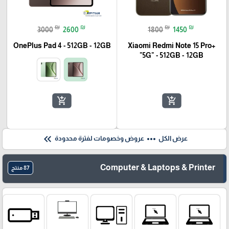
₪
₪
₪
₪
3000
2600
1800
1450
OnePlus Pad 4 - 512GB - 12GB
Xiaomi Redmi Note 15 Pro+
"5G" - 512GB - 12GB
add_shopping_cart
add_shopping_cart
keyboard_double_arrow_left
more_horiz
عرض الكل
عروض وخصومات لفترة محدودة
Computer & Laptops & Printer
87 منتج