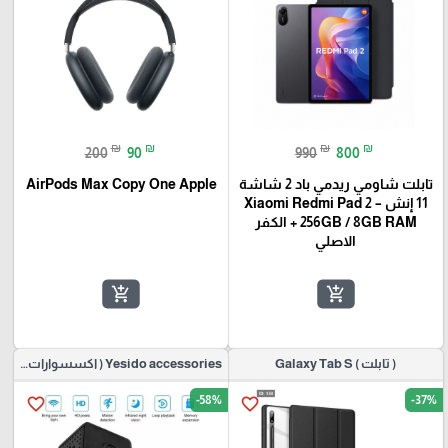
₪
₪
₪
₪
200
90
990
800
تابلت شاومي ريدمي باد 2 شاشة
AirPods Max Copy One Apple
11 إنش – Xiaomi Redmi Pad 2
256GB / 8GB RAM + الكفر
الاصلي
add_shopping_cart
add_shopping_cart
( تابلت ) Galaxy Tab S
Yesido accessories ( اكسسوارات موبايل)
-58%
-37%
favorite_border
favorite_border