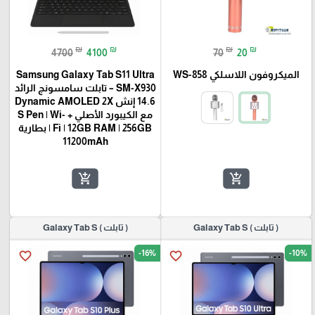
₪
₪
₪
₪
4700
4100
70
20
الميكروفون اللاسلكي WS-858
Samsung Galaxy Tab S11 Ultra
SM-X930 – تابلت سامسونج الرائد
14.6 إنش Dynamic AMOLED 2X
مع الكيبورد الأصلي + S Pen | Wi-
Fi | 12GB RAM | 256GB | بطارية
11200mAh
add_shopping_cart
add_shopping_cart
( تابلت ) Galaxy Tab S
( تابلت ) Galaxy Tab S
-16%
-10%
favorite_border
favorite_border