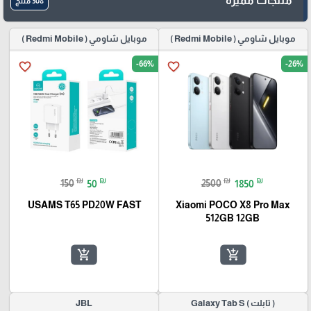
منتجات مميزة
308 منتج
موبايل شاومي ( Redmi Mobile )
موبايل شاومي ( Redmi Mobile )
-66%
-26%
favorite_border
favorite_border
₪
₪
₪
₪
150
50
2500
1850
USAMS T65 PD20W FAST
Xiaomi POCO X8 Pro Max
512GB 12GB
add_shopping_cart
add_shopping_cart
( تابلت ) Galaxy Tab S
JBL