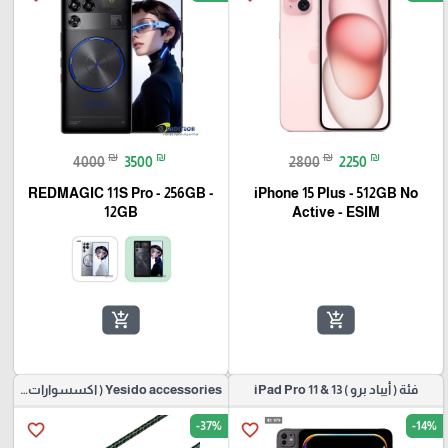
-12%
-19%
favorite_border
favorite_border
🎓
₪
₪
₪
₪
4000
3500
2800
2250
REDMAGIC 11S Pro - 256GB -
iPhone 15 Plus - 512GB No
12GB
Active - ESIM
add_shopping_cart
add_shopping_cart
فئة ( أيباد برو ) iPad Pro 11 & 13
Yesido accessories ( اكسسوارات موبايل)
-37%
-14%
favorite_border
favorite_border