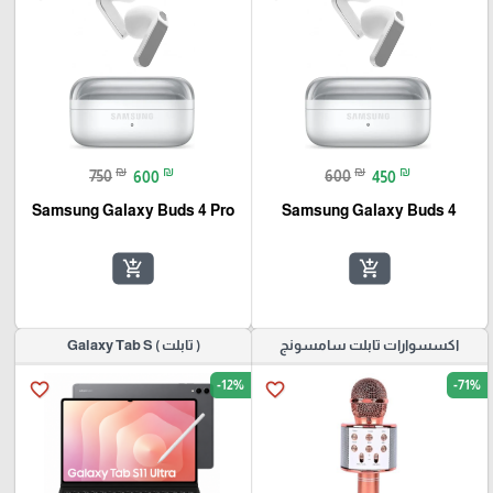
favorite_border
favorite_border
₪
₪
₪
₪
750
600
600
450
Samsung Galaxy Buds 4 Pro
Samsung Galaxy Buds 4
add_shopping_cart
add_shopping_cart
اكسسوارات تابلت سامسونج
( تابلت ) Galaxy Tab S
-12%
-71%
favorite_border
favorite_border