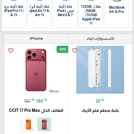
فئة ( 128GB ,
فئة ( أيباد
فئة ( أيباد أير )
فئة ( أيباد برو
MacBook
256GB ,
ميني ) iPad
ipad Air 11 &
) iPad Pro 11
Air & Pro
& 13
Air 13
Mini 6 & 7
512GB )
Apple iPad
11
اكسسوارات ايباد
iPhone
-30%
favorite_border
favorite_border
₪
₪
₪
550
380
20
علبة منظم قلم الآيباد
الهاتف الذكي CCIT 17 Pro Max