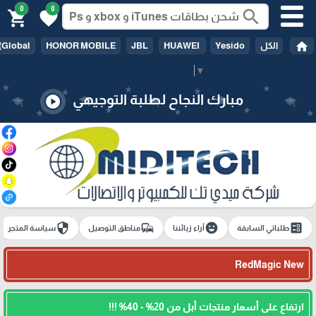
0
0
search
shopping_cart
favorite
home
الكل
Yesido
HUAWEI
JBL
HONOR MOBILE
(Global
Select Language
▼
مبارك النجاح لطلبة التوجيهي
play_circle
security
commute
emoji_emotions
ballot
طلباتي السابقة
آراء زبائننا
مناطق التوصيل
سياسة المتجر
RedMagic New
ارتفاع على أسعار منتجات أبل من 20% - 40% !!!