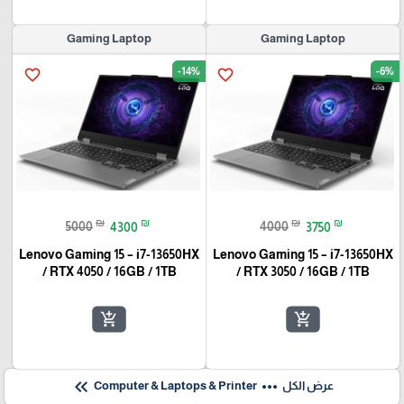
Gaming Laptop
Gaming Laptop
-14%
-6%
favorite_border
favorite_border
₪
₪
₪
₪
5000
4300
4000
3750
Lenovo Gaming 15 – i7-13650HX
Lenovo Gaming 15 – i7-13650HX
/ RTX 4050 / 16GB / 1TB
/ RTX 3050 / 16GB / 1TB
add_shopping_cart
add_shopping_cart
keyboard_double_arrow_left
more_horiz
عرض الكل
Computer & Laptops & Printer