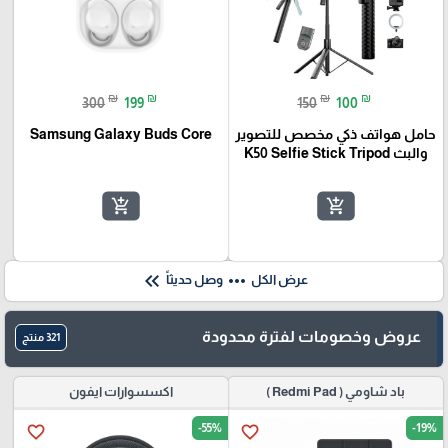
₪
₪
₪
₪
300
199
150
100
حامل هواتف ذكي مخصص للتصوير
Samsung Galaxy Buds Core
والبث K50 Selfie Stick Tripod
add_shopping_cart
add_shopping_cart
keyboard_double_arrow_left
more_horiz
عرض الكل
وصل حديثاً
عروض وخصومات لفترة محدودة
321 منتج
باد شاومي ( Redmi Pad )
اكسسوارات ايفون
-55%
-19%
favorite_border
favorite_border