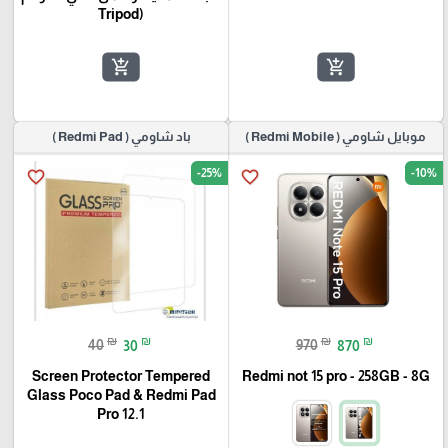
قابلة للتمديد، وحامل ثلاثي القوائم
(Tripod
add_shopping_cart
add_shopping_cart
موبايل شاومي ( Redmi Mobile )
باد شاومي ( Redmi Pad )
-25%
-10%
favorite_border
favorite_border
₪
₪
₪
₪
40
30
970
870
Screen Protector Tempered
Redmi not 15 pro - 258GB - 8G
Glass Poco Pad & Redmi Pad
Pro 12.1