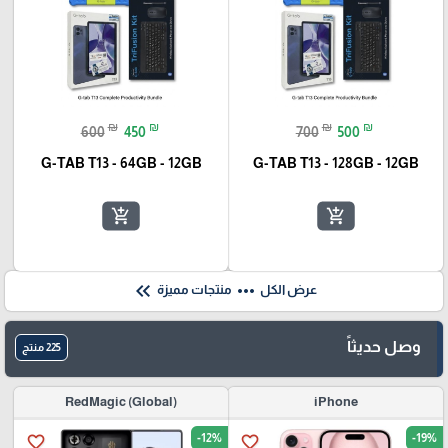
₪
₪
₪
₪
600
450
700
500
G-TAB T13 - 64GB - 12GB
G-TAB T13 - 128GB - 12GB
add_shopping_cart
add_shopping_cart
keyboard_double_arrow_left
more_horiz
عرض الكل
منتجات مميزة
وصل حديثاً
225 منتج
(RedMagic (Global
iPhone