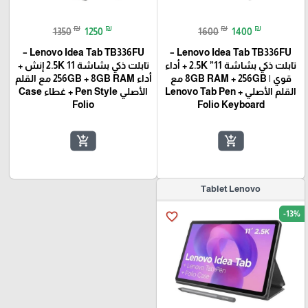
₪
₪
₪
₪
1350
1250
1600
1400
Lenovo Idea Tab TB336FU –
‏Lenovo Idea Tab TB336FU –
تابلت ذكي بشاشة 11” 2.5K + أداء
تابلت ذكي بشاشة 2.5K 11 إنش +
قوي | 8GB RAM + 256GB مع
أداء 256GB + 8GB RAM مع القلم
القلم الأصلي Lenovo Tab Pen +
الأصلي Pen Style + غطاء Case
Folio Keyboard
add_shopping_cart
add_shopping_cart
Tablet Lenovo
-13%
favorite_border