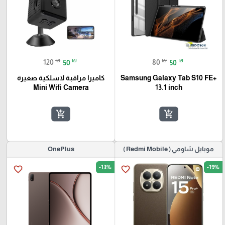
₪
₪
₪
₪
120
50
80
50
Samsung Galaxy Tab S10 FE+
كاميرا مراقبة لاسلكية صغيرة
Mini Wifi Camera
13.1 inch
add_shopping_cart
add_shopping_cart
موبايل شاومي ( Redmi Mobile )
OnePlus
-13%
-19%
favorite_border
favorite_border