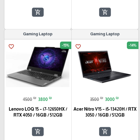
add_shopping_cart
add_shopping_cart
Gaming Laptop
Gaming Laptop
-15%
-14%
favorite_border
favorite_border
₪
₪
₪
₪
4500
3800
3500
3000
Lenovo LOQ 15 – i7-12650HX /
Acer Nitro V15 – i5-13420H / RTX
RTX 4050 / 16GB / 512GB
3050 / 16GB / 512GB
add_shopping_cart
add_shopping_cart