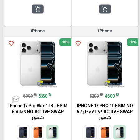
add_shopping_cart
add_shopping_cart
iPhone
iPhone
-10%
-11%
favorite_border
favorite_border
₪
₪
₪
₪
6000
5350
5200
4600
iPhone 17 Pro Max 1TB - ESIM
IPHONE 17 PRO 1T ESIM NO
ACTIVE SWAP كفالة محلية 6
NO ACTIVE SWAP كفالة 6
شهور
شهور