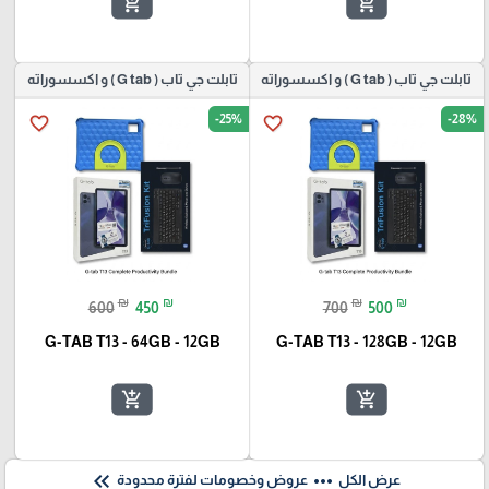
add_shopping_cart
add_shopping_cart
تابلت جي تاب ( G tab ) و اكسسوراته
تابلت جي تاب ( G tab ) و اكسسوراته
-25%
-28%
favorite_border
favorite_border
₪
₪
₪
₪
600
450
700
500
G-TAB T13 - 64GB - 12GB
G-TAB T13 - 128GB - 12GB
add_shopping_cart
add_shopping_cart
keyboard_double_arrow_left
more_horiz
عرض الكل
عروض وخصومات لفترة محدودة