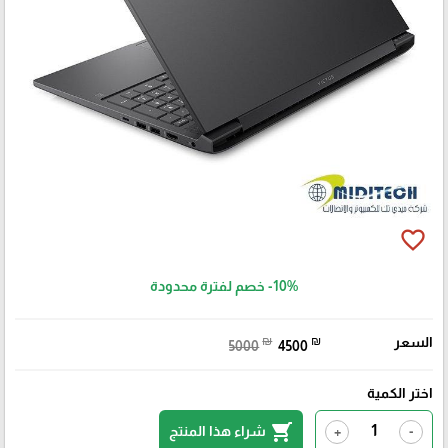
favorite_border
-10%
خصم لفترة محدودة
السعر
₪
₪
5000
4500
اختر الكمية
shopping_cart
شراء هذا المنتج
+
-