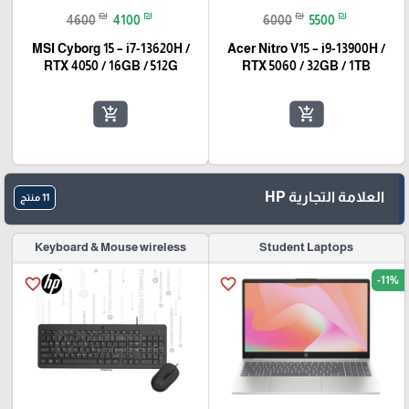
₪
₪
₪
₪
4600
4100
6000
5500
MSI Cyborg 15 – i7-13620H /
Acer Nitro V15 – i9-13900H /
RTX 4050 / 16GB / 512G
RTX 5060 / 32GB / 1TB
add_shopping_cart
add_shopping_cart
العلامة التجارية HP
11 منتج
Keyboard & Mouse wireless
Student Laptops
-11%
favorite_border
favorite_border