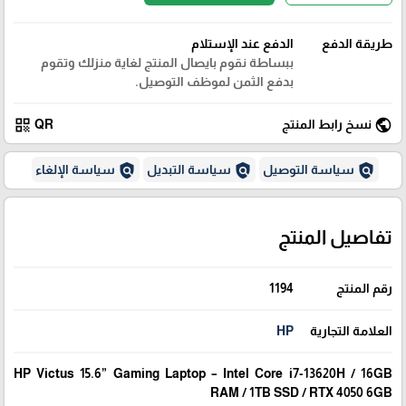
طريقة الدفع
الدفع عند الإستلام
ببساطة نقوم بايصال المنتج لغاية منزلك وتقوم
بدفع الثمن لموظف التوصيل.
qr_code
public
نسخ رابط المنتج
QR
policy
policy
policy
سياسة التوصيل
سياسة التبديل
سياسة الإلغاء
تفاصيل المنتج
رقم المنتج
1194
العلامة التجارية
HP
HP Victus 15.6” Gaming Laptop – Intel Core i7-13620H / 16GB
RAM / 1TB SSD / RTX 4050 6GB