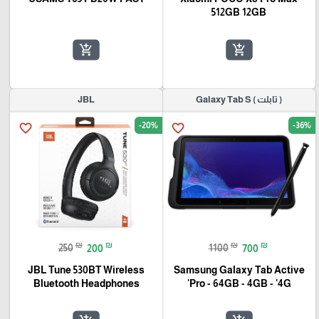
512GB 12GB
add_shopping_cart
add_shopping_cart
( تابلت ) Galaxy Tab S
JBL
-20%
-36%
favorite_border
favorite_border
₪
₪
₪
₪
250
200
1100
700
JBL Tune 530BT Wireless
Samsung Galaxy Tab Active
Bluetooth Headphones
Pro - 64GB - 4GB - '4G'