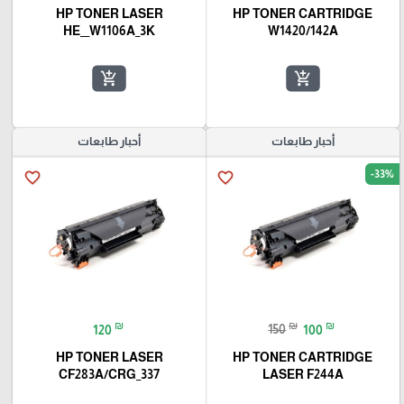
HP TONER LASER
HP TONER CARTRIDGE
HE__W1106A_3K
W1420/142A
add_shopping_cart
add_shopping_cart
أحبار طابعات
أحبار طابعات
-33%
favorite_border
favorite_border
₪
₪
₪
120
150
100
HP TONER LASER
HP TONER CARTRIDGE
CF283A/CRG_337
LASER F244A