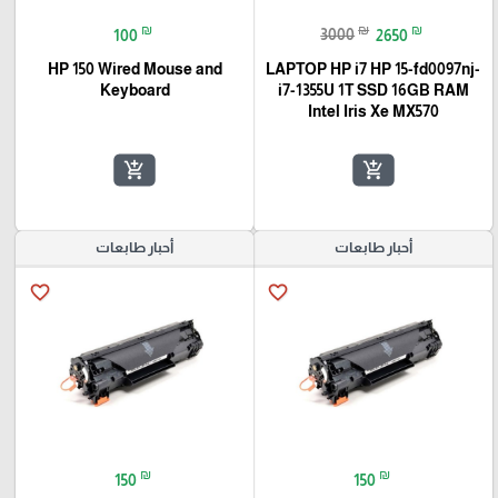
₪
₪
₪
100
3000
2650
HP 150 Wired Mouse and
LAPTOP HP i7 HP 15-fd0097nj-
Keyboard
i7-1355U 1T SSD 16GB RAM
Intel Iris Xe MX570
add_shopping_cart
add_shopping_cart
أحبار طابعات
أحبار طابعات
favorite_border
favorite_border
₪
₪
150
150