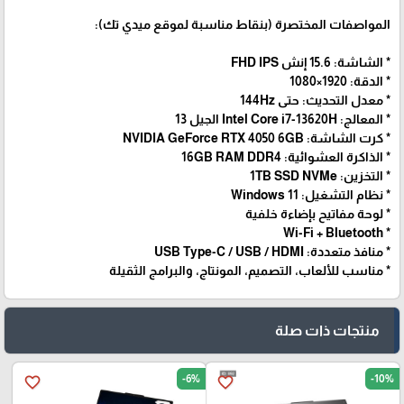
المواصفات المختصرة (بنقاط مناسبة لموقع ميدي تك):
* الشاشة: 15.6 إنش FHD IPS
* الدقة: 1920×1080
* معدل التحديث: حتى 144Hz
* المعالج: Intel Core i7-13620H الجيل 13
* كرت الشاشة: NVIDIA GeForce RTX 4050 6GB
* الذاكرة العشوائية: 16GB RAM DDR4
* التخزين: 1TB SSD NVMe
* نظام التشغيل: Windows 11
* لوحة مفاتيح بإضاءة خلفية
* Wi-Fi + Bluetooth
* منافذ متعددة: USB Type-C / USB / HDMI
* مناسب للألعاب، التصميم، المونتاج، والبرامج الثقيلة
منتجات ذات صلة
-6%
-10%
favorite_border
favorite_border