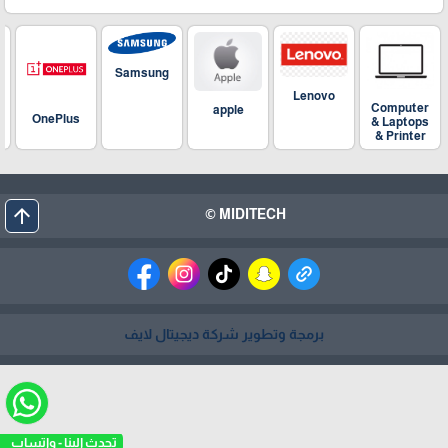
Samsung
Lenovo
Computer
apple
OnePlus
& Laptops
& Printer
arrow_upward
MIDITECH ©
برمجة وتطوير شركة ديجيتال لايف
تحدث الينا - واتساب