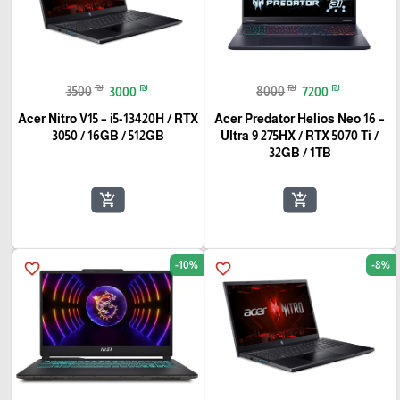
₪
₪
₪
₪
3500
3000
8000
7200
Acer Nitro V15 – i5-13420H / RTX
Acer Predator Helios Neo 16 –
3050 / 16GB / 512GB
Ultra 9 275HX / RTX 5070 Ti /
32GB / 1TB
add_shopping_cart
add_shopping_cart
-10%
-8%
favorite_border
favorite_border