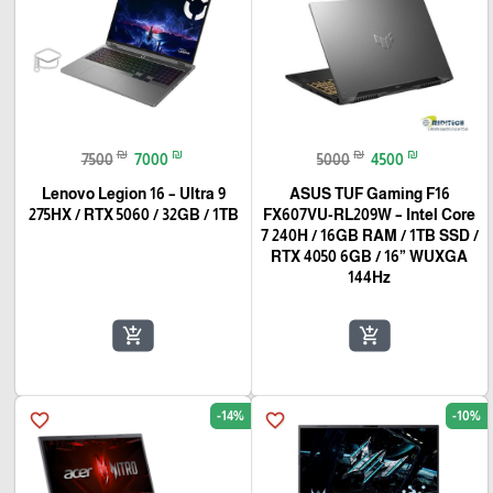
₪
₪
₪
₪
7500
7000
5000
4500
Lenovo Legion 16 – Ultra 9
ASUS TUF Gaming F16
275HX / RTX 5060 / 32GB / 1TB
FX607VU-RL209W – Intel Core
7 240H / 16GB RAM / 1TB SSD /
RTX 4050 6GB / 16” WUXGA
144Hz
add_shopping_cart
add_shopping_cart
🎓
-14%
-10%
favorite_border
favorite_border