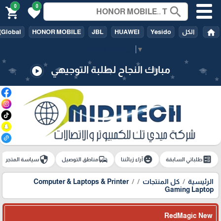
0
0
search
shopping_cart
favorite
home
الكل
Yesido
HUAWEI
JBL
HONOR MOBILE
(Global
Select Language
▼
مبارك النجاح لطلبة التوجيهي
play_circle
security
commute
emoji_emotions
ballot
طلباتي السابقة
آراء زبائننا
مناطق التوصيل
سياسة المتجر
الرئيسية
كل المنتجات
Computer & Laptops & Printer
Gaming Laptop
RedMagic New