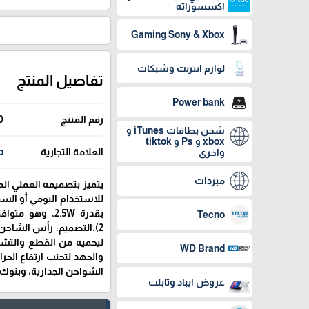
اكسسوراته
Gaming Sony & Xbox
لوازم انترنت وشبكات
تفاصيل المنتج
Power bank
رقم المنتج
0
شحن بطاقات iTunes و
xbox و Ps و tiktok
العلامة التجارية
o
واخرى
مبردات
للاستخدام اليومي أو السف
Tecno
ليحميه من القطع والتشابك
WD Brand
والجهد لتجنب ارتفاع الحر
الشواحن الجدارية، وبنوك الط
عروض ايباد وتابلت