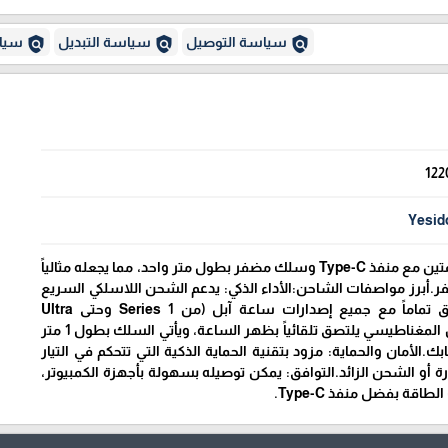
policy
policy
policy
سياسة التوصيل
سياسة التبديل
سياس
122
Yesid
يتميز بتصميمه العملي المتين مع منفذ Type-C وسلك مضفر بطول متر واحد، مما يجعله مثالياً
ر.أبرز مواصفات الشاحن:الأداء الذكي: يدعم الشحن اللاسلكي السريع
بقدرة 2.5W، وهو متوافق تماماً مع جميع إصدارات ساعة آبل (من Series 1 وحتى Ultra
2).التصميم: رأس الشاحن المغناطيسي يلتصق تلقائياً بظهر الساعة، ويأتي السلك بطول 1 متر
.الأمان والحماية: مزود بتقنية الحماية الذكية التي تتحكم في التيار
ارة أو الشحن الزائد.التوافق: يمكن توصيله بسهولة بأجهزة الكمبيوتر،
اقة بفضل منفذ Type-C.