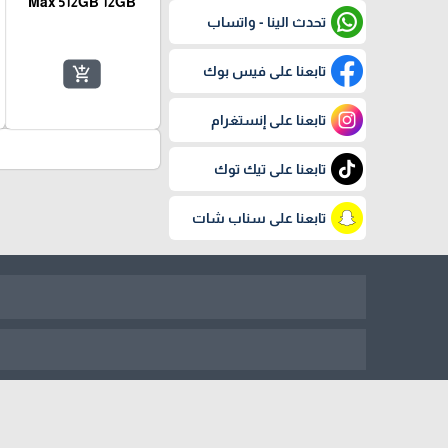
Max 512GB 12GB
تحدث الينا - واتساب
تابعنا على فيس بوك
add_shopping_cart
تابعنا على إنستغرام
تابعنا على تيك توك
تابعنا على سناب شات