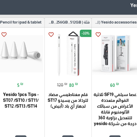
Yesido accessories ( اكسسوارات موبايل)
فئة ( 128GB , 256GB , 512GB ) Apple iPad 11
Pencil for ipad & tablet
-33%
favorite_border
favorite_border
favorite_border
₪
₪
₪
₪
5
120
80
60
عصا سيلفي SF19 ثلاثية
قلم مغناطيسي مضاد
Yesido 1pcs Tips -
القوائم متعددة
للرذاذ من يسيدو ST17
ST07 /ST10 / ST11/
الأغراض من سبائك
لجهاز آي باد (أبيض)
ST12 /ST13 /ST14
الألومنيوم قابلة
للتعديل بزاوية 360
درجة من شركة yesido