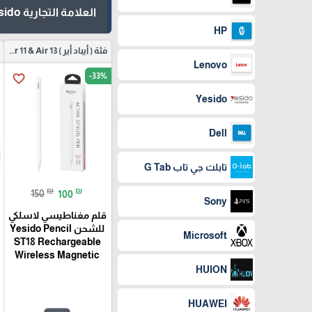
العلامة التجارية Yesido
HP
فئة ( أيباد أير ) ipad Air 11 & Air 13
Lenovo
-33%
favorite_border
Yesido
Dell
تابلت جي تاب G Tab
₪
₪
150
100
Sony
قلم مغناطيسي لاسلكي
للشحن Yesido Pencil
Microsoft
ST18 Rechargeable
Wireless Magnetic
HUION
HUAWEI