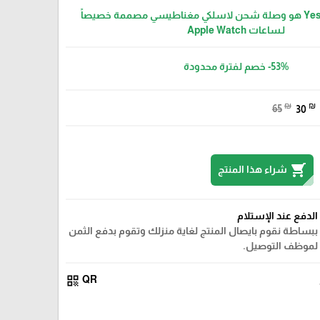
شاحن Yesido DS32 هو وصلة شحن لاسلكي مغناطيسي مصممة خصيصاً
لـساعات Apple Watch
-53%
خصم لفترة محدودة
₪
₪
65
30
shopping_cart
شراء هذا المنتج
الدفع عند الإستلام
ببساطة نقوم بايصال المنتج لغاية منزلك وتقوم بدفع الثمن
لموظف التوصيل.
qr_code
QR