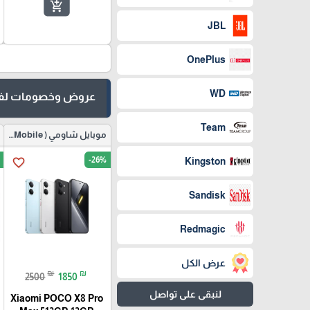
add_shopping_cart
JBL
OnePlus
WD
عروض وخصومات لفت
Team
موبايل شاومي ( Redmi Mobile )
-26%
Kingston
favorite_border
Sandisk
Redmagic
عرض الكل
₪
₪
2500
1850
لنبقى على تواصل
Xiaomi POCO X8 Pro