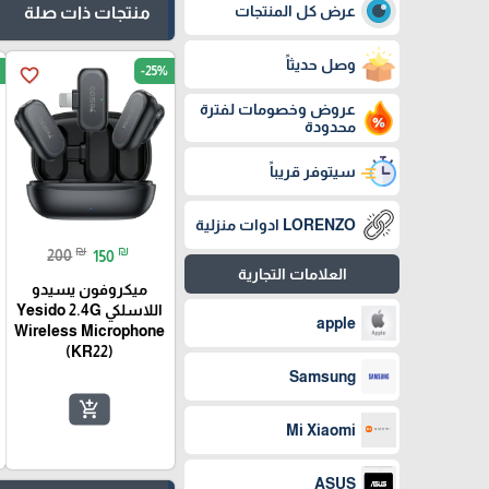
عرض كل المنتجات
منتجات ذات صلة
وصل حديثاً
-25%
favorite_border
عروض وخصومات لفترة
محدودة
سيتوفر قريباً
LORENZO ادوات منزلية
₪
₪
200
150
العلامات التجارية
ميكروفون يسيدو
اللاسلكي Yesido 2.4G
apple
Wireless Microphone
(KR22)
Samsung
add_shopping_cart
Mi Xiaomi
ASUS