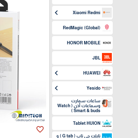
chevron_left
Xiaomi Redmi
(RedMagic (Global
HONOR MOBILE
JBL
chevron_left
HUAWEI
chevron_left
Yesido
ساعات سمارت
وسماعات أذن ( Watch
Smart & buds )
Tablet HUION
favorite_border
تابلت جي تاب ( G tab ) و