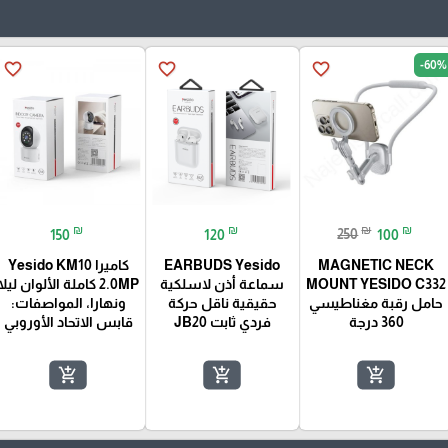
-60%
favorite_border
favorite_border
favorite_border
₪
₪
₪
₪
150
120
250
100
MAGNETIC NECK
Yesido ‏EARBUDS
كاميرا Yesido KM10
MOUNT YESIDO C332
سماعة أذن لاسلكية
2.0MP كاملة الألوان ليلا
حامل رقبة مغناطيسي
حقيقية ناقل حركة
ونهارا، المواصفات:
360 درجة
فردي ثابت JB20
قابس الاتحاد الأوروبي⁩
add_shopping_cart
add_shopping_cart
add_shopping_cart