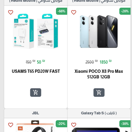
موبايل شاومي ( Redmi Mobile )
موبايل شاومي ( Redmi Mobile )
-66%
-26%
favorite_border
favorite_border
₪
₪
₪
₪
150
50
2500
1850
USAMS T65 PD20W FAST
Xiaomi POCO X8 Pro Max
512GB 12GB
add_shopping_cart
add_shopping_cart
( تابلت ) Galaxy Tab S
JBL
-20%
-36%
favorite_border
favorite_border