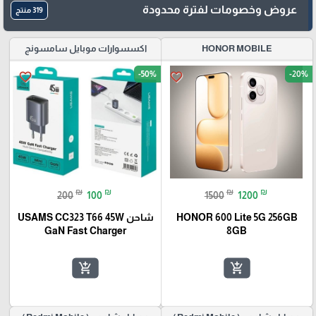
عروض وخصومات لفترة محدودة
319 منتج
HONOR MOBILE
اكسسوارات موبايل سامسونج
-50%
-20%
favorite_border
favorite_border
₪
₪
₪
₪
200
100
1500
1200
HONOR 600 Lite 5G 256GB
شاحن USAMS CC323 T66 45W
GaN Fast Charger
8GB
add_shopping_cart
add_shopping_cart