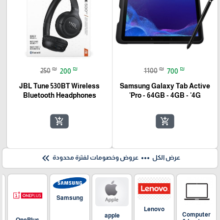
₪
₪
₪
₪
250
200
1100
700
JBL Tune 530BT Wireless
Samsung Galaxy Tab Active
Bluetooth Headphones
Pro - 64GB - 4GB - '4G'
add_shopping_cart
add_shopping_cart
keyboard_double_arrow_left
more_horiz
عرض الكل
عروض وخصومات لفترة محدودة
Samsung
Lenovo
Computer
apple