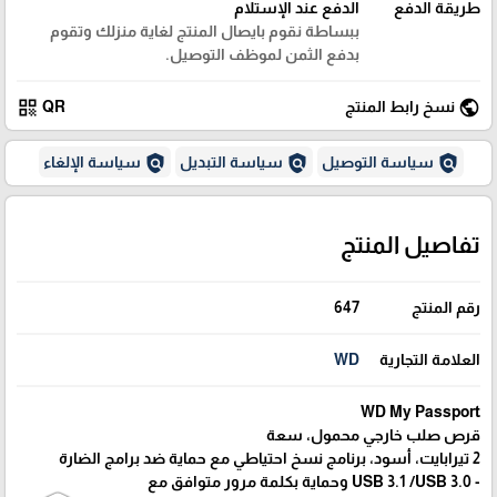
طريقة الدفع
الدفع عند الإستلام
ببساطة نقوم بايصال المنتج لغاية منزلك وتقوم
بدفع الثمن لموظف التوصيل.
qr_code
public
نسخ رابط المنتج
QR
policy
policy
policy
سياسة التوصيل
سياسة التبديل
سياسة الإلغاء
تفاصيل المنتج
رقم المنتج
647
العلامة التجارية
WD
WD My Passport
قرص صلب خارجي محمول، سعة
2 تيرابايت، أسود، برنامج نسخ احتياطي مع حماية ضد برامج الضارة
- 3.0 USB 3.1 /USB وحماية بكلمة مرور متوافق مع