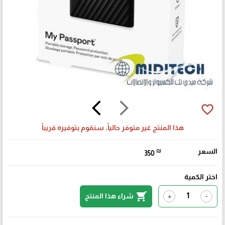
arrow_back_ios
arrow_forward_ios
favorite_border
هذا المنتج غير متوفر حالياً، سنقوم بتوفيره قريباً
السعر
₪
350
اختر الكمية
shopping_cart
شراء هذا المنتج
+
-