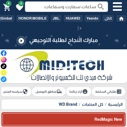
0
0
search
shopping_cart
favorite
home
الكل
Yesido
HUAWEI
JBL
HONOR MOBILE
(Global
Select Language
▼
مبارك النجاح لطلبة التوجيهي
play_circle
security
commute
emoji_emotions
ballot
طلباتي السابقة
آراء زبائننا
مناطق التوصيل
سياسة المتجر
الرئيسية
كل المنتجات
WD Brand
RedMagic New