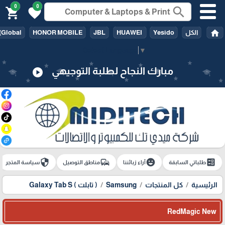
0
0
search
shopping_cart
favorite
home
الكل
Yesido
HUAWEI
JBL
HONOR MOBILE
(Global
Select Language
▼
مبارك النجاح لطلبة التوجيهي
play_circle
security
commute
emoji_emotions
ballot
طلباتي السابقة
آراء زبائننا
مناطق التوصيل
سياسة المتجر
الرئيسية
كل المنتجات
Samsung
( تابلت ) Galaxy Tab S
RedMagic New