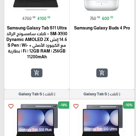
₪
₪
₪
₪
4700
4100
750
600
Samsung Galaxy Tab S11 Ultra
Samsung Galaxy Buds 4 Pro
SM-X930 – تابلت سامسونج الرائد
14.6 إنش Dynamic AMOLED 2X
مع الكيبورد الأصلي + S Pen | Wi-
Fi | 12GB RAM | 256GB | بطارية
11200mAh
add_shopping_cart
add_shopping_cart
( تابلت ) Galaxy Tab S
( تابلت ) Galaxy Tab S
-16%
-10%
favorite_border
favorite_border