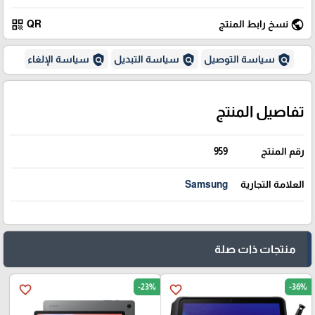
qr_code
public
نسخ رابط المنتج
QR
policy
policy
policy
سياسة التوصيل
سياسة التبديل
سياسة الإلغاء
تفاصيل المنتج
رقم المنتج
959
العلامة التجارية
Samsung
منتجات ذات صلة
-23%
-36%
favorite_border
favorite_border