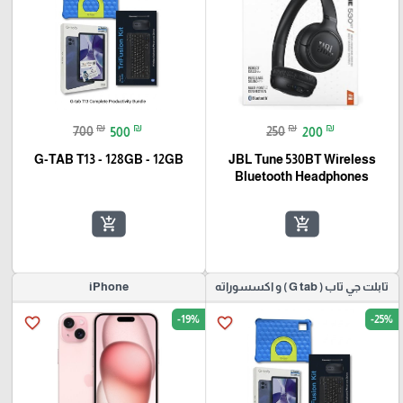
₪
₪
₪
₪
700
500
250
200
G-TAB T13 - 128GB - 12GB
JBL Tune 530BT Wireless
Bluetooth Headphones
add_shopping_cart
add_shopping_cart
تابلت جي تاب ( G tab ) و اكسسوراته
iPhone
-19%
-25%
favorite_border
favorite_border