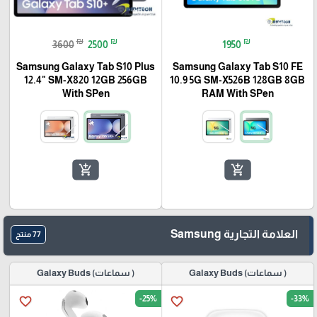
🎓
₪
₪
₪
3600
2500
1950
Samsung Galaxy Tab S10 Plus
Samsung Galaxy Tab S10 FE
12.4" SM-X820 12GB 256GB
10.9 5G SM-X526B 128GB 8GB
With SPen
RAM With SPen
add_shopping_cart
add_shopping_cart
العلامة التجارية Samsung
77 منتج
( سماعات) Galaxy Buds
( سماعات) Galaxy Buds
-25%
-33%
favorite_border
favorite_border