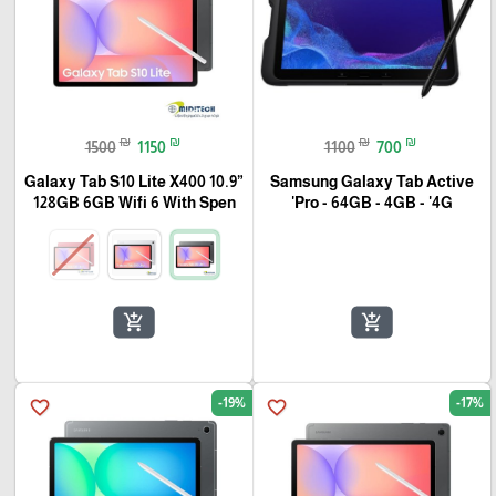
₪
₪
₪
₪
1500
1150
1100
700
Galaxy Tab S10 Lite X400 10.9”
Samsung Galaxy Tab Active
128GB 6GB Wifi 6 With Spen
Pro - 64GB - 4GB - '4G'
add_shopping_cart
add_shopping_cart
-19%
-17%
favorite_border
favorite_border