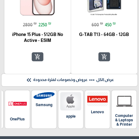
₪
₪
₪
₪
2800
2250
600
450
iPhone 15 Plus - 512GB No
G-TAB T13 - 64GB - 12GB
Active - ESIM
add_shopping_cart
add_shopping_cart
keyboard_double_arrow_left
more_horiz
عرض الكل
عروض وخصومات لفترة محدودة
Samsung
Lenovo
Computer
apple
OnePlus
& Laptops
& Printer