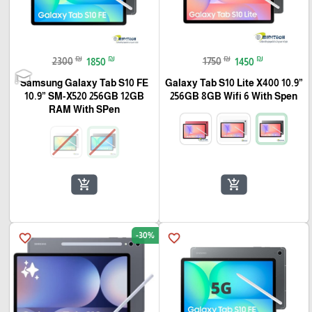
₪
₪
₪
₪
2300
1850
1750
1450
Samsung Galaxy Tab S10 FE
Galaxy Tab S10 Lite X400 10.9”
10.9” SM-X520 256GB 12GB
256GB 8GB Wifi 6 With Spen
RAM With SPen
add_shopping_cart
add_shopping_cart
-30%
favorite_border
favorite_border