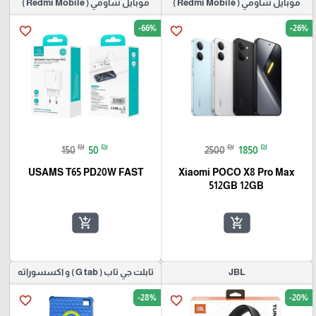
موبايل شاومي ( Redmi Mobile )
موبايل شاومي ( Redmi Mobile )
-66%
-26%
favorite_border
favorite_border
₪
₪
₪
₪
150
50
2500
1850
USAMS T65 PD20W FAST
Xiaomi POCO X8 Pro Max
512GB 12GB
add_shopping_cart
add_shopping_cart
JBL
تابلت جي تاب ( G tab ) و اكسسوراته
-28%
-20%
favorite_border
favorite_border