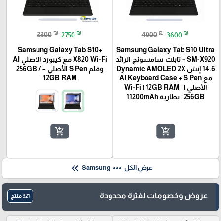
₪
₪
₪
₪
3300
2750
4000
3600
Samsung Galaxy Tab S10+
Samsung Galaxy Tab S10 Ultra
SM-X920 – تابلت سامسونج الرائد
X820 Wi-Fi مع كيبورد الاصلي AI
14.6 إنش Dynamic AMOLED 2X
وقلم S Pen الأصلي – 256GB /
مع AI Keyboard Case + S Pen
12GB RAM
الأصلي | Wi-Fi | 12GB RAM |
256GB | بطارية 11200mAh
add_shopping_cart
add_shopping_cart
keyboard_double_arrow_left
more_horiz
عرض الكل
Samsung
عروض وخصومات لفترة محدودة
321 منتج