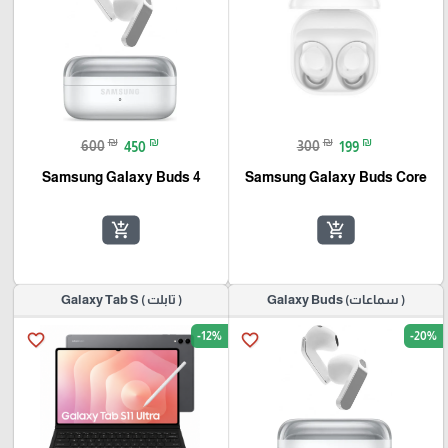
₪
₪
₪
₪
600
450
300
199
Samsung Galaxy Buds 4
Samsung Galaxy Buds Core
add_shopping_cart
add_shopping_cart
( سماعات) Galaxy Buds
( تابلت ) Galaxy Tab S
-12%
-20%
favorite_border
favorite_border