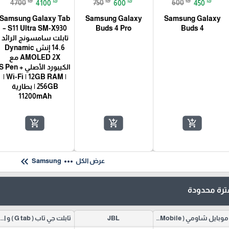
₪
₪
₪
₪
₪
₪
4700
4100
750
600
600
450
Samsung Galaxy Tab
Samsung Galaxy
Samsung Galaxy
S11 Ultra SM-X930 –
Buds 4 Pro
Buds 4
تابلت سامسونج الرائد
14.6 إنش Dynamic
AMOLED 2X مع
الكيبورد الأصلي +  Pen
| Wi-Fi | 12GB RAM |
256GB | بطارية
11200mAh
add_shopping_cart
add_shopping_cart
add_shopping_cart
keyboard_double_arrow_left
more_horiz
عرض الكل
Samsung
رة محدودة
موبايل شاومي ( Redmi Mobile )
JBL
تابلت جي تاب ( G tab ) و اكسسوراته