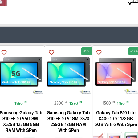
شلبي
-19%
-23%
favorite_border
favorite_border
favorite_border
₪
₪
₪
₪
₪
1950
2300
1850
1500
1150
Samsung Galaxy Tab
Samsung Galaxy Tab
Galaxy Tab S10 Lite
S10 FE 10.9 5G SM-
S10 FE 10.9” SM-X520
X400 10.9” 128GB
X526B 128GB 8GB
256GB 12GB RAM
6GB Wifi 6 With Spen
RAM With SPen
With SPen