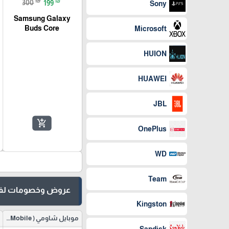
₪
₪
300
199
Sony
Samsung Galaxy
Buds Core
Microsoft
HUION
HUAWEI
JBL
add_shopping_cart
OnePlus
WD
Team
عروض وخصومات لفت
Kingston
موبايل شاومي ( Redmi Mobile )