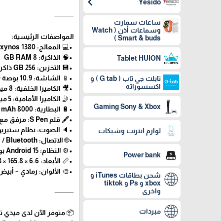
chevron_left
Yesido
⸻
ساعات سمارت
وسماعات أذن ( Watch
المواصفات الرئيسية:
Smart & buds )
•💻 المعالج: Exynos 1380 ثماني النواة
•🧠 الذاكرة: 8 GB RAM
Tablet HUION
•💾 التخزين: 256 GB ذاكرة داخلية + دعم microSD حتى 2 TB
•📱 الشاشة: 10.9 بوصة LCD – معدل تحديث 90 Hz مع تقنية Vision Booster
تابلت جي تاب ( G tab ) و
اكسسوراته
•🎥 الكاميرا الخلفية: 8 ميجابيكسل
•🤳 الكاميرا الأمامية: 5 ميجابيكسل
Gaming Sony & Xbox
•🔋 البطارية: 8000 mAh مع دعم الشحن السريع (Super Fast Charging)
•🖋️ قلم S Pen: مرفق مع الجهاز
•🔈 الصوت: نظام ستيريو م
لوازم انترنت وشبكات
•🌐 الاتصال: Wi-Fi / Bluetooth حديث
•⚙️ النظام: Android 15 بواجهة One UI
Power bank
•📏 الأبعاد: ‎254.3 × 165.8 × 6.6 مم / الوزن ≈ 524 غرام
•🎨 الألوان: رمادي – أبيض
شحن بطاقات iTunes و
xbox و Ps و tiktok
واخرى
⸻
مبردات
📦 متوفر الآن لدى ميدي