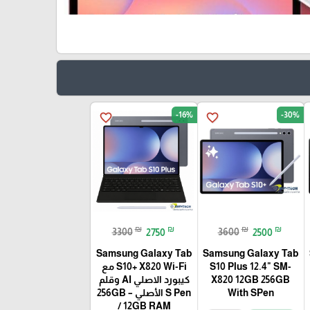
-16%
-30%
favorite_border
favorite_border
₪
₪
₪
₪
3300
2750
3600
2500
Samsung Galaxy Tab
Samsung Galaxy Tab
S10 Plus 12.4" SM-
S10+ X820 Wi-Fi مع
🎓
X820 12GB 256GB
كيبورد الاصلي AI وقلم
With SPen
S Pen الأصلي – 256GB
/ 12GB RAM