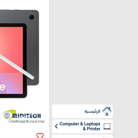
الرئيسية
Computer & Laptops
chevron_left
& Printer
favorite_border