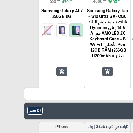
₪
₪
₪
₪
550
430
4000
3600
Samsung Galaxy A07
Samsung Galaxy Tab
256GB 8G
S10 Ultra SM-X920 –
تابلت سامسونج الرائد
14.6 إنش Dynamic
AMOLED 2X مع AI
S
Keyboard Case + S
Pen الأصلي | Wi-Fi |
12GB RAM | 256GB |
بطارية 11200mAh
add_shopping_cart
add_shopping_cart
321 منتج
تابلت جي تاب ( G tab ) و اكسسوراته
iPhone