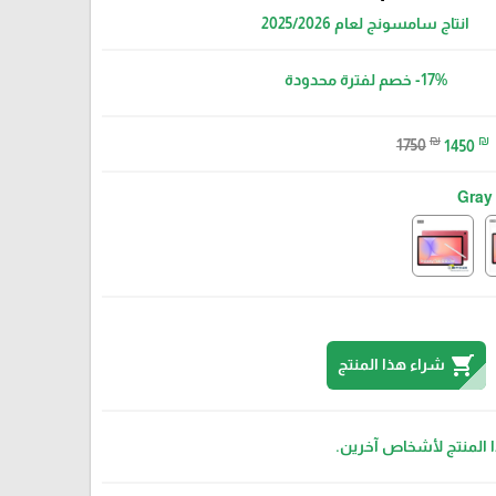
انتاج سامسونج لعام 2025/2026
-17%
خصم لفترة محدودة
₪
₪
1750
1450
Gray
shopping_cart
شراء هذا المنتج
Silver
ا المنتج لأشخاص آخرين.