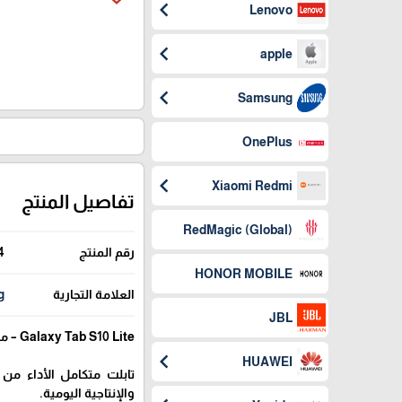
chevron_left
Lenovo
chevron_left
apple
chevron_left
Samsung
OnePlus
chevron_left
Xiaomi Redmi
تفاصيل المنتج
(RedMagic (Global
رقم المنتج
4
HONOR MOBILE
العلامة التجارية
g
JBL
Galaxy Tab S10 Lite – موديل X400 (256GB / 8GB RAM)
chevron_left
HUAWEI
تابلت متكامل الأداء من
والإنتاجية اليومية.