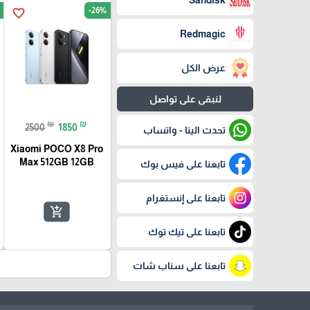
Sandisk
-26%
favorite_border
Redmagic
عرض الكل
لنبقى على تواصل
₪
₪
2500
1850
تحدث الينا - واتساب
Xiaomi POCO X8 Pro
Max 512GB 12GB
تابعنا على فيس بوك
تابعنا على إنستغرام
add_shopping_cart
تابعنا على تيك توك
تابعنا على سناب شات