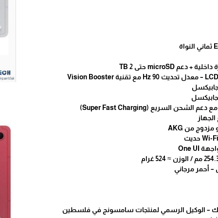
زدوج من AKG
 – أحمر مرجاني
 تك – الوكيل الرسمي لمنتجات سامسونج في فلسطين