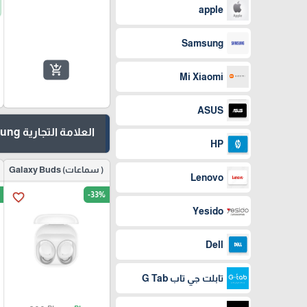
apple
Samsung
add_shopping_cart
Mi Xiaomi
ASUS
العلامة التجارية Samsung
HP
( سماعات) Galaxy Buds
Lenovo
-33%
favorite_border
Yesido
Dell
تابلت جي تاب G Tab