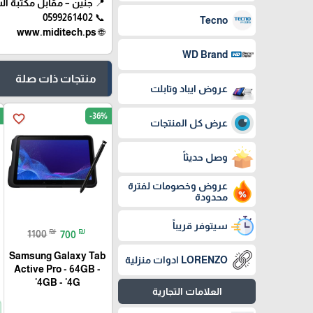
📍 جنين – مقابل مكتبة ال
📞 0599261402
Tecno
🌐 www.miditech.ps
WD Brand
منتجات ذات صلة
عروض ايباد وتابلت
-36%
favorite_border
عرض كل المنتجات
وصل حديثاً
عروض وخصومات لفترة
محدودة
سيتوفر قريباً
₪
₪
1100
700
Samsung Galaxy Tab
LORENZO ادوات منزلية
Active Pro - 64GB -
4GB - '4G'
العلامات التجارية