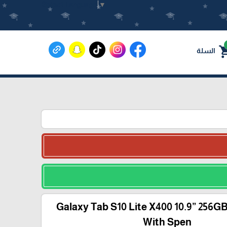
Select Language
▼
shoppin
السلة
Galaxy Tab S10 Lite X400 10.9” 256GB
With Spen