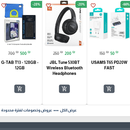
-28%
-20%
-66%
favorite_border
favorite_border
favorite_border
₪
₪
₪
₪
₪
₪
700
500
250
200
150
50
G-TAB T13 - 128GB -
JBL Tune 530BT
USAMS T65 PD20W
12GB
Wireless Bluetooth
FAST
Headphones
add_shopping_cart
add_shopping_cart
add_shopping_cart
ft
more_horiz
عرض الكل
عروض وخصومات لفترة محدودة