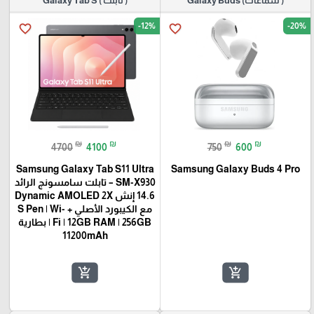
( سماعات) Galaxy Buds
( تابلت ) Galaxy Tab S
-12%
-20%
favorite_border
favorite_border
₪
₪
₪
₪
4700
4100
750
600
Samsung Galaxy Tab S11 Ultra
Samsung Galaxy Buds 4 Pro
SM-X930 – تابلت سامسونج الرائد
14.6 إنش Dynamic AMOLED 2X
مع الكيبورد الأصلي + S Pen | Wi-
Fi | 12GB RAM | 256GB | بطارية
11200mAh
add_shopping_cart
add_shopping_cart