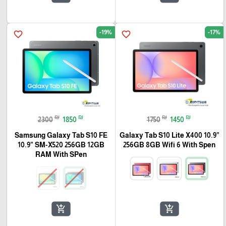
-19%
-17%
favorite_border
favorite_border
₪
₪
₪
₪
2300
1850
1750
1450
Samsung Galaxy Tab S10 FE
Galaxy Tab S10 Lite X400 10.9”
10.9” SM-X520 256GB 12GB
256GB 8GB Wifi 6 With Spen
RAM With SPen
add_shopping_cart
add_shopping_cart