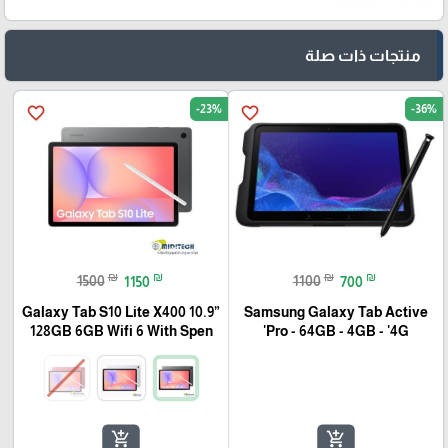
🎓
منتجات ذات صلة
-23%
-36%
favorite_border
favorite_border
₪
₪
₪
₪
1500
1150
1100
700
Galaxy Tab S10 Lite X400 10.9”
Samsung Galaxy Tab Active
128GB 6GB Wifi 6 With Spen
Pro - 64GB - 4GB - '4G'
add_shopping_cart
add_shopping_cart