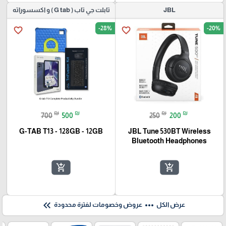
JBL
تابلت جي تاب ( G tab ) و اكسسوراته
-28%
-20%
favorite_border
favorite_border
₪
₪
₪
₪
700
500
250
200
G-TAB T13 - 128GB - 12GB
JBL Tune 530BT Wireless
Bluetooth Headphones
add_shopping_cart
add_shopping_cart
keyboard_double_arrow_left
more_horiz
عرض الكل
عروض وخصومات لفترة محدودة