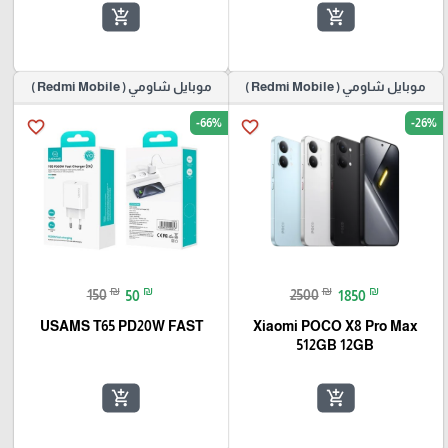
add_shopping_cart
add_shopping_cart
موبايل شاومي ( Redmi Mobile )
موبايل شاومي ( Redmi Mobile )
-66%
-26%
favorite_border
favorite_border
₪
₪
₪
₪
150
50
2500
1850
USAMS T65 PD20W FAST
Xiaomi POCO X8 Pro Max
512GB 12GB
add_shopping_cart
add_shopping_cart