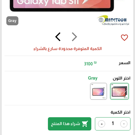
Gray
arrow_back_ios
arrow_forward_ios
favorite_border
الكمية المتوفرة محدودة سارع بالشراء
السعر
₪
3100
اختر اللون
Gray
اختر الكمية
shopping_cart
شراء هذا المنتج
+
-