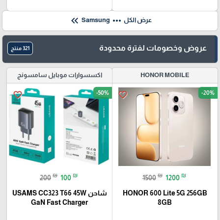
keyboard_double_arrow_left
more_horiz
عرض الكل
Samsung
عروض وخصومات لفترة محدودة
321 منتج
HONOR MOBILE
اكسسوارات موبايل سامسونج
-50%
-20%
favorite_border
favorite_border
₪
₪
₪
₪
200
100
1500
1200
HONOR 600 Lite 5G 256GB
شاحن USAMS CC323 T66 45W
GaN Fast Charger
8GB