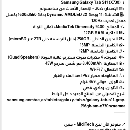
📱 Samsung Galaxy Tab S11 (X730)
•📅 الإصدار: 2025 – الإصدار الأحدث من سامسونج
•🖥️ الشاشة: 11 بوصة Dynamic AMOLED 2X بدقة 2560×1600 بكسل،
معدل تحديث 120Hz
•⚡ المعالج: MediaTek Dimensity 9400+ ثماني النواة
•💾 الذاكرة: 12GB RAM
•💽 التخزين الداخلي: 256GB (قابل للتوسعة حتى 2TB عبر microSD)
•📸 الكاميرا الخلفية: 13MP
•🤳 الكاميرا الأمامية: 12MP
•🔊 الصوت: 4 مكبرات صوت ستيريو عالية الجودة (Quad Speakers)
•🔋 البطارية: 8,400mAh مع شحن سريع 45W
•📶 الاتصال: Wi-Fi 7
•💧 المقاومة: معيار IP68 ضد الماء والغبار
•⚖️ الوزن: حوالي 469 غرام
•🎨 الألوان: رمادي، فضي
شرح تفصيلي عن المنتج الجديد داخل الرابط
samsung.com/ae_ar/tablets/galaxy-tab-s/galaxy-tab-s11-gray-
256gb-sm-x730nzaemea
⸻
📍 متوفر الآن لدى MidiTech – جنين