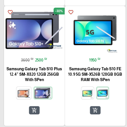
-30%
favorite_border
favorite_border
₪
₪
₪
3600
2500
1950
Samsung Galaxy Tab S10 Plus
Samsung Galaxy Tab S10 FE
12.4" SM-X820 12GB 256GB
10.9 5G SM-X526B 128GB 8GB
With SPen
RAM With SPen
add_shopping_cart
add_shopping_cart