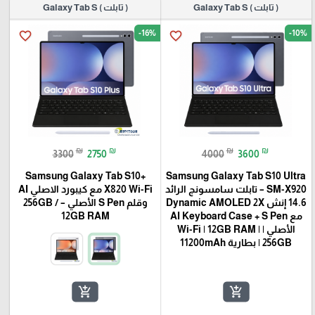
( تابلت ) Galaxy Tab S
( تابلت ) Galaxy Tab S
-16%
-10%
favorite_border
favorite_border
₪
₪
₪
₪
3300
2750
4000
3600
Samsung Galaxy Tab S10+
Samsung Galaxy Tab S10 Ultra
SM-X920 – تابلت سامسونج الرائد
X820 Wi-Fi مع كيبورد الاصلي AI
14.6 إنش Dynamic AMOLED 2X
وقلم S Pen الأصلي – 256GB /
مع AI Keyboard Case + S Pen
12GB RAM
الأصلي | Wi-Fi | 12GB RAM |
256GB | بطارية 11200mAh
add_shopping_cart
add_shopping_cart