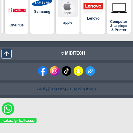
Samsung
Lenovo
Computer
apple
OnePlus
& Laptops
& Printer
arrow_upward
MIDITECH ©
برمجة وتطوير شركة ديجيتال لايف
تحدث الينا - واتساب