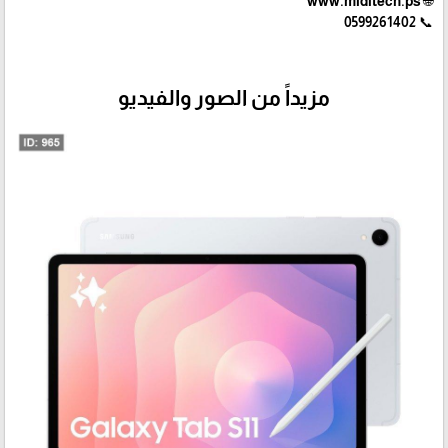
🌐 www.miditech.ps
📞 0599261402
مزيداً من الصور والفيديو