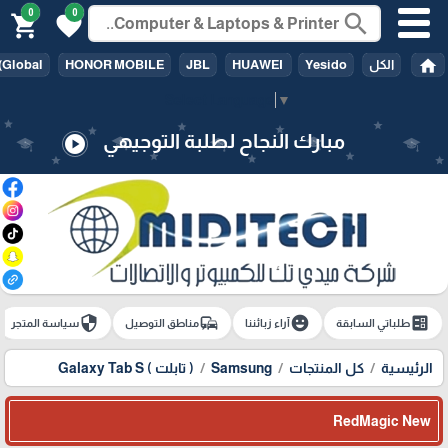
0
0
search
shopping_cart
favorite
home
الكل
Yesido
HUAWEI
JBL
HONOR MOBILE
(Global
Select Language
▼
مبارك النجاح لطلبة التوجيهي
play_circle
security
commute
emoji_emotions
ballot
طلباتي السابقة
آراء زبائننا
مناطق التوصيل
سياسة المتجر
الرئيسية
كل المنتجات
Samsung
( تابلت ) Galaxy Tab S
RedMagic New