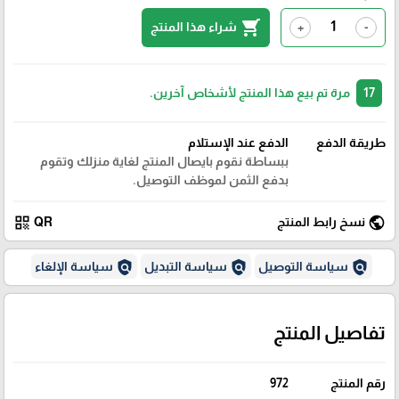
shopping_cart
شراء هذا المنتج
+
-
17
مرة تم بيع هذا المنتج لأشخاص آخرين.
طريقة الدفع
الدفع عند الإستلام
ببساطة نقوم بايصال المنتج لغاية منزلك وتقوم
بدفع الثمن لموظف التوصيل.
qr_code
public
نسخ رابط المنتج
QR
policy
policy
policy
سياسة التوصيل
سياسة التبديل
سياسة الإلغاء
تفاصيل المنتج
رقم المنتج
972