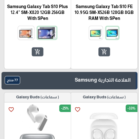
Samsung Galaxy Tab S10 Plus
Samsung Galaxy Tab S10 FE
12.4" SM-X820 12GB 256GB
10.9 5G SM-X526B 128GB 8GB
With SPen
RAM With SPen
add_shopping_cart
add_shopping_cart
العلامة التجارية Samsung
77 منتج
( سماعات) Galaxy Buds
( سماعات) Galaxy Buds
-25%
-33%
favorite_border
favorite_border