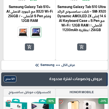
Samsung Galaxy Tab S10+
Samsung Galaxy Tab S10 Ultra
SM-X920 – تابلت سامسونج الرائد
X820 Wi-Fi مع كيبورد الاصلي AI
14.6 إنش Dynamic AMOLED 2X
وقلم S Pen الأصلي – 256GB /
مع AI Keyboard Case + S Pen
12GB RAM
الأصلي | Wi-Fi | 12GB RAM |
256GB | بطارية 11200mAh
add_shopping_cart
add_shopping_cart
keyboard_double_arrow_left
more_horiz
عرض الكل
Samsung
عروض وخصومات لفترة محدودة
321 منتج
HONOR MOBILE
اكسسوارات موبايل سامسونج
-50%
-20%
favorite_border
favorite_border