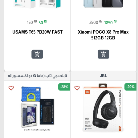
₪
₪
₪
₪
150
50
2500
1850
USAMS T65 PD20W FAST
Xiaomi POCO X8 Pro Max
512GB 12GB
add_shopping_cart
add_shopping_cart
JBL
تابلت جي تاب ( G tab ) و اكسسوراته
-28%
-20%
favorite_border
favorite_border