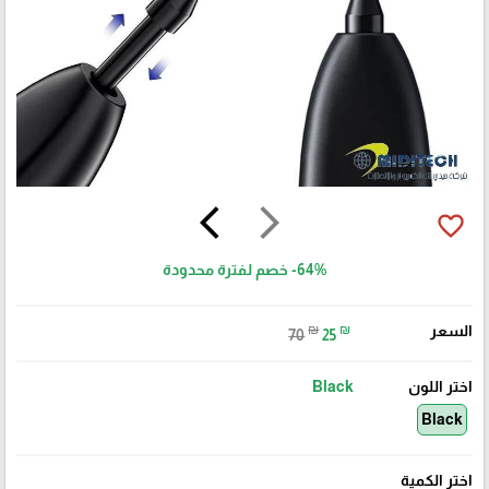
arrow_back_ios
arrow_forward_ios
favorite_border
-64%
خصم لفترة محدودة
السعر
₪
₪
70
25
اختر اللون
Black
Black
اختر الكمية