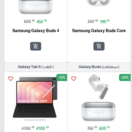
₪
₪
₪
₪
600
450
300
199
Samsung Galaxy Buds 4
Samsung Galaxy Buds Core
add_shopping_cart
add_shopping_cart
( سماعات) Galaxy Buds
( تابلت ) Galaxy Tab S
-12%
-20%
favorite_border
favorite_border
₪
₪
₪
₪
4700
4100
750
600