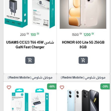
₪
₪
₪
₪
200
100
1500
1200
HONOR 600 Lite 5G 256GB
شاحن USAMS CC323 T66 45W
GaN Fast Charger
8GB
add_shopping_cart
add_shopping_cart
موبايل شاومي ( Redmi Mobile )
موبايل شاومي ( Redmi Mobile )
-66%
-26%
favorite_border
favorite_border