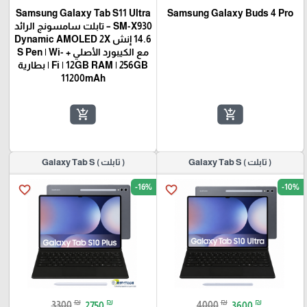
Samsung Galaxy Tab S11 Ultra
Samsung Galaxy Buds 4 Pro
SM-X930 – تابلت سامسونج الرائد
14.6 إنش Dynamic AMOLED 2X
مع الكيبورد الأصلي + S Pen | Wi-
Fi | 12GB RAM | 256GB | بطارية
11200mAh
add_shopping_cart
add_shopping_cart
( تابلت ) Galaxy Tab S
( تابلت ) Galaxy Tab S
-16%
-10%
favorite_border
favorite_border
₪
₪
₪
₪
3300
2750
4000
3600