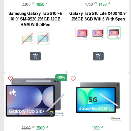
₪
₪
₪
₪
2300
1850
1750
1450
Samsung Galaxy Tab S10 FE
Galaxy Tab S10 Lite X400 10.9”
10.9” SM-X520 256GB 12GB
256GB 8GB Wifi 6 With Spen
RAM With SPen
add_shopping_cart
add_shopping_cart
-30%
favorite_border
favorite_border
₪
₪
₪
3600
2500
1950