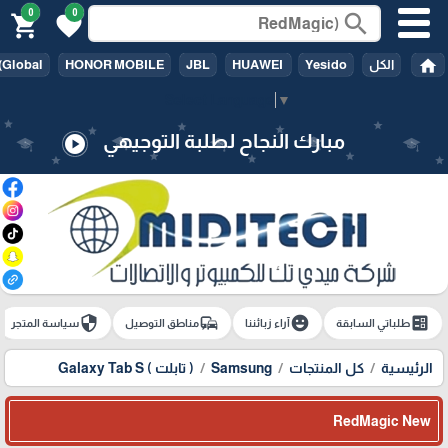
0
0
search
shopping_cart
favorite
home
الكل
Yesido
HUAWEI
JBL
HONOR MOBILE
(Global
Select Language
▼
مبارك النجاح لطلبة التوجيهي
play_circle
security
commute
emoji_emotions
ballot
طلباتي السابقة
آراء زبائننا
مناطق التوصيل
سياسة المتجر
الرئيسية
كل المنتجات
Samsung
( تابلت ) Galaxy Tab S
RedMagic New