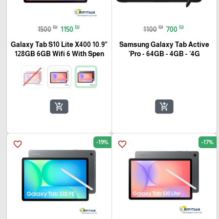
🎓
₪
₪
₪
₪
1500
1150
1100
700
Galaxy Tab S10 Lite X400 10.9”
Samsung Galaxy Tab Active
128GB 6GB Wifi 6 With Spen
Pro - 64GB - 4GB - '4G'
add_shopping_cart
add_shopping_cart
-19%
-17%
favorite_border
favorite_border