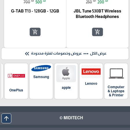
₪
₪
₪
₪
700
500
250
200
G-TAB T13 - 128GB - 12GB
JBL Tune 530BT Wireless
Bluetooth Headphones
add_shopping_cart
add_shopping_cart
keyboard_double_arrow_left
more_horiz
عرض الكل
عروض وخصومات لفترة محدودة
Samsung
Lenovo
Computer
apple
OnePlus
& Laptops
& Printer
arrow_upward
MIDITECH ©